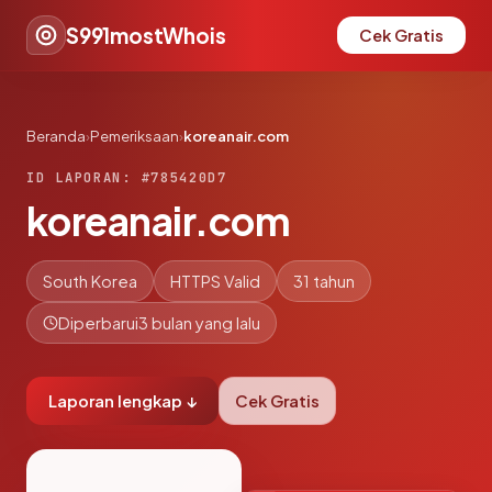
S991mostWhois
Cek Gratis
Beranda
›
Pemeriksaan
›
koreanair.com
ID LAPORAN: #785420D7
koreanair.com
South Korea
HTTPS Valid
31 tahun
Diperbarui
3 bulan yang lalu
Laporan lengkap ↓
Cek Gratis