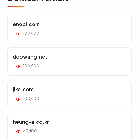
enopi.com
100/100
KR
doowang.net
100/100
KR
jiks.com
100/100
KR
heung-a.co.kr
45/100
KR