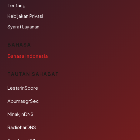
Tentang
Kebijakan Privasi
Syarat Layanan
BAHASA
Bahasa Indonesia
TAUTAN SAHABAT
LestarinScore
AbumasgrSec
MinakjinDNS
RadioharDNS