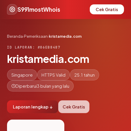
S991mostWhois
Cek Gratis
Beranda
›
Pemeriksaan
›
kristamedia.com
ID LAPORAN: #06EB8487
kristamedia.com
Singapore
HTTPS Valid
25.1 tahun
Diperbarui
3 bulan yang lalu
Laporan lengkap ↓
Cek Gratis