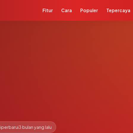
Fitur
Cara
Populer
Tepercaya
iperbarui
3 bulan yang lalu