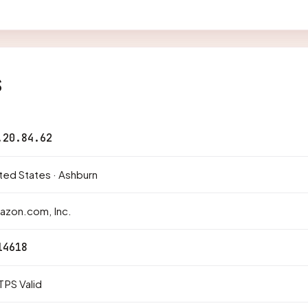
s
.20.84.62
ted States · Ashburn
azon.com, Inc.
14618
PS Valid