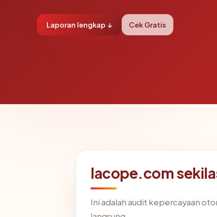
Laporan lengkap ↓
Cek Gratis
lacope.com sekila
Ini adalah audit kepercayaan ot
langsung.