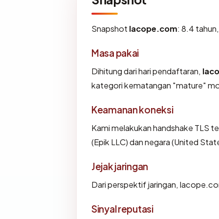
Snapshot
lacope.com
: 8.4 tahun
Masa pakai
Dihitung dari hari pendaftaran,
lac
kategori kematangan "mature" mo
Keamanan koneksi
Kami melakukan handshake TLS te
(Epik LLC) dan negara (United Stat
Jejak jaringan
Dari perspektif jaringan, lacope.c
Sinyal reputasi