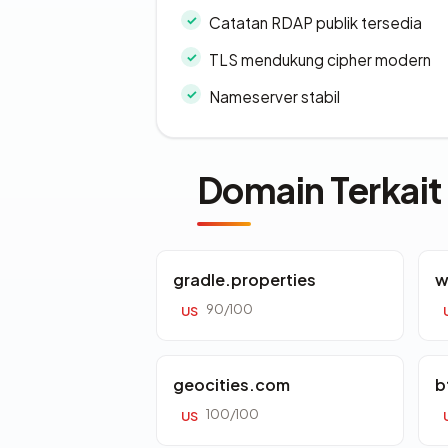
Catatan RDAP publik tersedia
TLS mendukung cipher modern
Nameserver stabil
Domain Terkait
gradle.properties
w
90/100
US
geocities.com
b
100/100
US