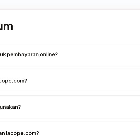
mum
uk pembayaran online?
acope.com?
gunakan?
an lacope.com?