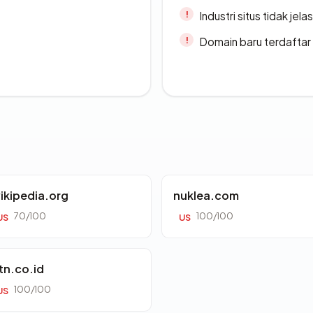
Industri situs tidak jelas
Domain baru terdaftar
ikipedia.org
nuklea.com
70/100
100/100
US
US
tn.co.id
100/100
US