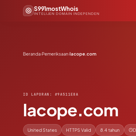
S991mostWhois
INTELIJEN DOMAIN INDEPENDEN
Beranda
›
Pemeriksaan
›
lacope.com
ID LAPORAN: #9A511E8A
lacope.com
United States
HTTPS Valid
8.4 tahun
D