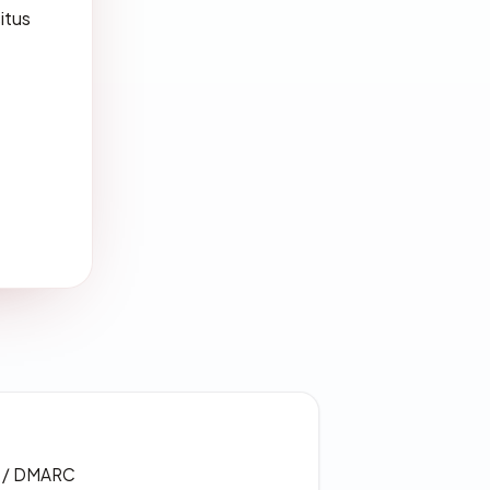
itus
F / DMARC