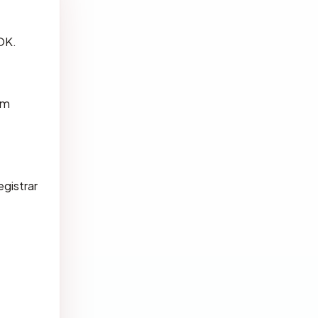
OK.
am
gistrar