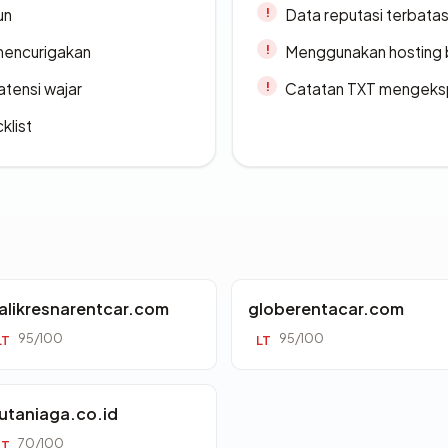
un
Data reputasi terbata
 mencurigakan
Menggunakan hosting 
atensi wajar
Catatan TXT mengeksp
klist
alikresnarentcar.com
globerentacar.com
95/100
95/100
LT
LT
utaniaga.co.id
70/100
LT