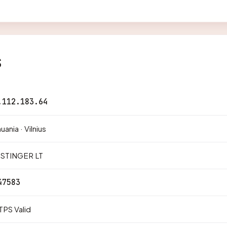
s
.112.183.64
huania · Vilnius
STINGER LT
47583
PS Valid