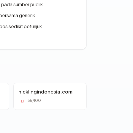
s pada sumber publik
bersama generik
os sedikit petunjuk
hicklingindonesia.com
55/100
LT