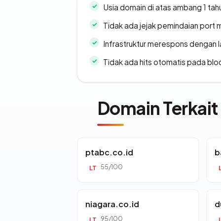
Usia domain di atas ambang 1 tah
Tidak ada jejak pemindaian port
Infrastruktur merespons dengan l
Tidak ada hits otomatis pada bloc
Domain Terkait
ptabc.co.id
b
55/100
LT
niagara.co.id
d
95/100
LT