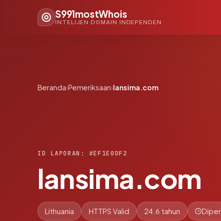
S991mostWhois
INTELIJEN DOMAIN INDEPENDEN
Beranda
›
Pemeriksaan
›
lansima.com
ID LAPORAN: #EF1E0DF2
lansima.com
Lithuania
HTTPS Valid
24.6 tahun
Diper