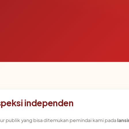
speksi independen
ktur publik yang bisa ditemukan pemindai kami pada
lans