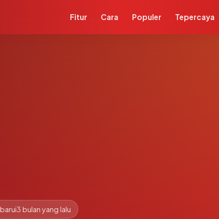
Fitur
Cara
Populer
Tepercaya
barui
3 bulan yang lalu