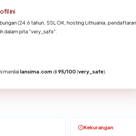
il ini
bungan (24.6 tahun, SSL OK, hosting Lithuania, pendaftara
 dalam pita "very_safe".
i menilai
lansima.com
di
95/100
(
very_safe
).
Kekurangan