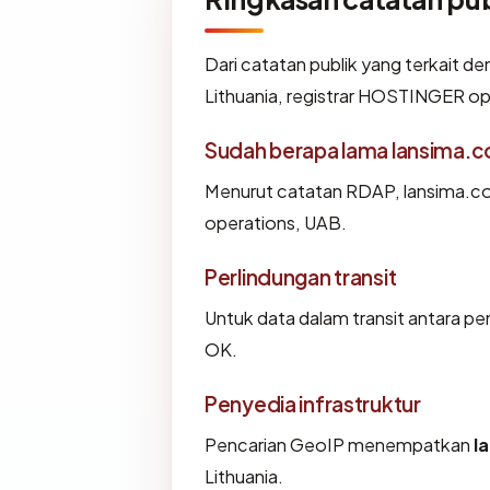
Dari catatan publik yang terkait d
Lithuania, registrar HOSTINGER ope
Sudah berapa lama lansima.
Menurut catatan RDAP, lansima.co
operations, UAB.
Perlindungan transit
Untuk data dalam transit antara 
OK.
Penyedia infrastruktur
Pencarian GeoIP menempatkan
l
Lithuania.