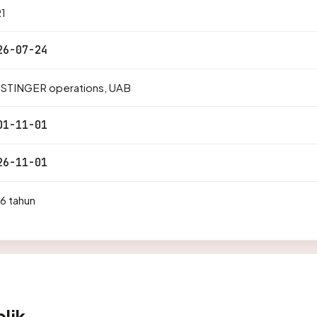
1
26-07-24
STINGER operations, UAB
01-11-01
26-11-01
6 tahun
lik