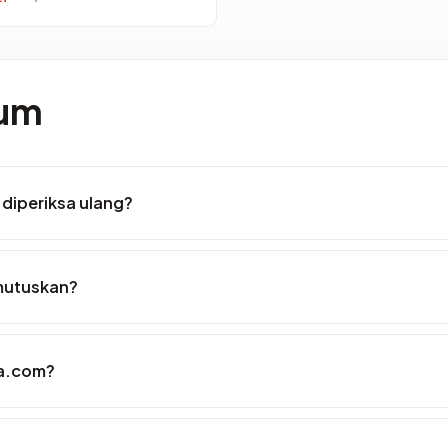
mum
diperiksa ulang?
mutuskan?
ma.com?