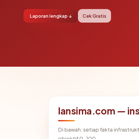
Laporan lengkap ↓
Cek Gratis
lansima.com — in
Di bawah: setiap fakta infrastru
objektif 0-100.