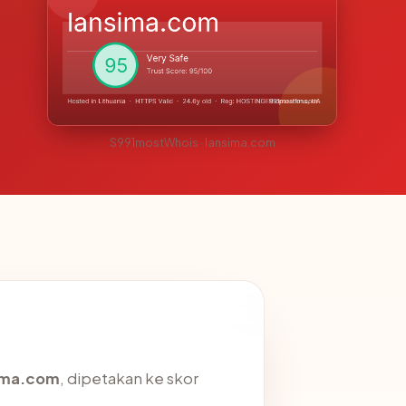
S991mostWhois · lansima.com
ima.com
, dipetakan ke skor