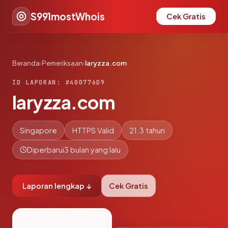
S991mostWhois
Cek Gratis
Beranda
›
Pemeriksaan
›
laryzza.com
ID LAPORAN: #400776D9
laryzza.com
Singapore
HTTPS Valid
21.3 tahun
Diperbarui
3 bulan yang lalu
Laporan lengkap ↓
Cek Gratis