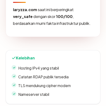
laryzza.com
saat ini berperingkat
very_safe
dengan skor
100/100
,
berdasarkan murni fakta infrastruktur publik.
Kelebihan
Hosting IPv4 yang stabil
Catatan RDAP publik tersedia
TLS mendukung cipher modern
Nameserver stabil