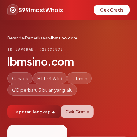
S991mostWhois
Cek Gratis
Beranda
›
Pemeriksaan
›
lbmsino.com
ID LAPORAN: #256C3575
lbmsino.com
Canada
HTTPS Valid
0 tahun
Diperbarui
3 bulan yang lalu
Laporan lengkap ↓
Cek Gratis