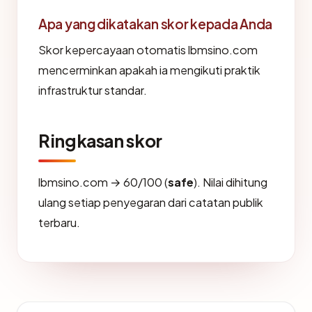
Apa yang dikatakan skor kepada Anda
Skor kepercayaan otomatis lbmsino.com
mencerminkan apakah ia mengikuti praktik
infrastruktur standar.
Ringkasan skor
lbmsino.com → 60/100 (
safe
). Nilai dihitung
ulang setiap penyegaran dari catatan publik
terbaru.