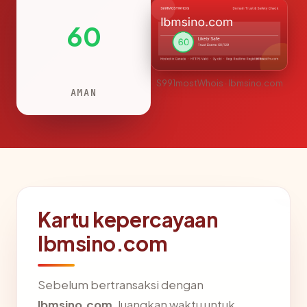
60
S991mostWhois · lbmsino.com
AMAN
Kartu kepercayaan
lbmsino.com
Sebelum bertransaksi dengan
lbmsino.com
, luangkan waktu untuk