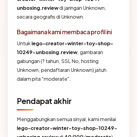
unboxing.review
di jaringan Unknown,
secara geografis di Unknown.
Bagaimana kami membaca profil ini
Untuk
lego-creator-winter-toy-shop-
10249-unboxing.review
, gambaran
gabungan (? tahun, SSL No, hosting
Unknown, pendaftaran Unknown) jatuh
dalam pita "moderate".
Pendapat akhir
Menggabungkan semua sinyal, kami menilai
lego-creator-winter-toy-shop-10249-
unboxing.review
di
40/100
(
moderate
).