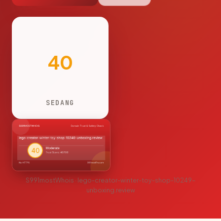
40
SEDANG
S991mostWhois · lego-creator-winter-toy-shop-10249-
unboxing.review