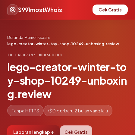
S991mostWhois
Cek Gratis
Beranda
›
Pemeriksaan
›
lego-creator-winter-toy-shop-10249-unboxing.review
ID LAPORAN: #D86FC1D8
lego-creator-winter-to
y-shop-10249-unboxin
g.review
Tanpa HTTPS
Diperbarui
2 bulan yang lalu
Laporan lengkap ↓
Cek Gratis