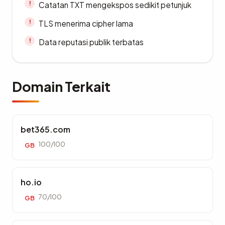
Catatan TXT mengekspos sedikit petunjuk
TLS menerima cipher lama
Data reputasi publik terbatas
Domain Terkait
bet365.com
100/100
GB
ho.io
70/100
GB