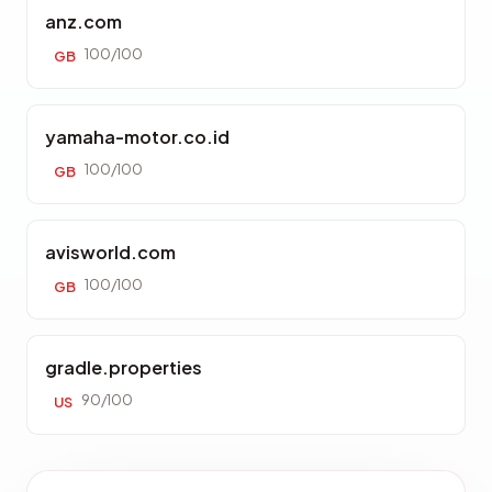
anz.com
100/100
GB
yamaha-motor.co.id
100/100
GB
avisworld.com
100/100
GB
gradle.properties
90/100
US