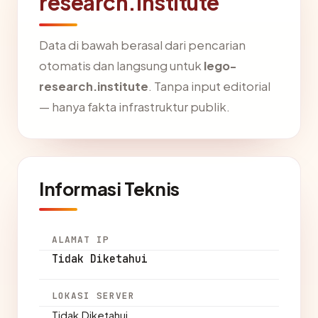
research.institute
Data di bawah berasal dari pencarian
otomatis dan langsung untuk
lego-
research.institute
. Tanpa input editorial
— hanya fakta infrastruktur publik.
Informasi Teknis
ALAMAT IP
Tidak Diketahui
LOKASI SERVER
Tidak Diketahui