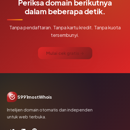
Periksa domain berikutnya
dalam beberapa detik.
Tanpa pendaftaran. Tanpa kartu kredit. Tanpa kuota
tersembunyi.
Mulai cek gratis →
S991mostWhois
Intelijen domain otomatis dan independen
untuk web terbuka.