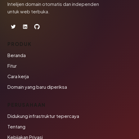
Intelijen domain otomatis dan independen
untuk web terbuka.
PRODUK
Beranda
Fitur
Cara kerja
Domain yang baru diperiksa
PERUSAHAAN
Didukung infrastruktur tepercaya
Tentang
Kebijakan Privasi