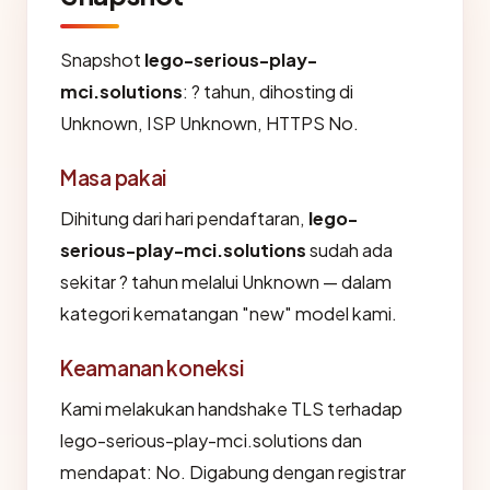
Snapshot
lego-serious-play-
mci.solutions
: ? tahun, dihosting di
Unknown, ISP Unknown, HTTPS No.
Masa pakai
Dihitung dari hari pendaftaran,
lego-
serious-play-mci.solutions
sudah ada
sekitar ? tahun melalui Unknown — dalam
kategori kematangan "new" model kami.
Keamanan koneksi
Kami melakukan handshake TLS terhadap
lego-serious-play-mci.solutions dan
mendapat: No. Digabung dengan registrar