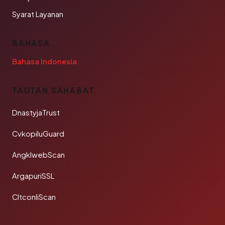
Syarat Layanan
BAHASA
Bahasa Indonesia
TAUTAN SAHABAT
DnastyjaTrust
CvkopiluGuard
AngklwebScan
ArgapuriSSL
CltconliScan