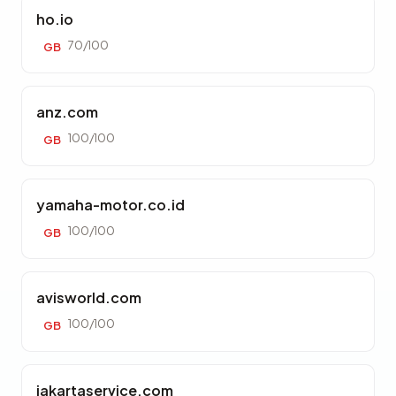
ho.io
70/100
GB
anz.com
100/100
GB
yamaha-motor.co.id
100/100
GB
avisworld.com
100/100
GB
jakartaservice.com