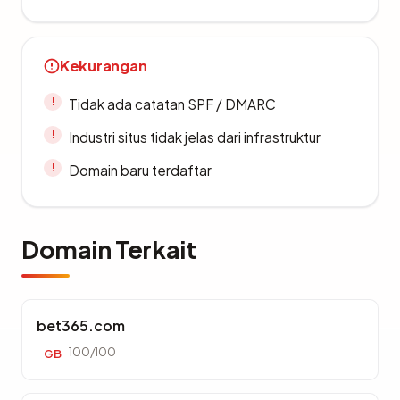
Kekurangan
Tidak ada catatan SPF / DMARC
Industri situs tidak jelas dari infrastruktur
Domain baru terdaftar
Domain Terkait
bet365.com
100/100
GB