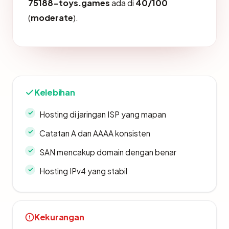
75188-toys.games
ada di
40/100
(
moderate
).
Kelebihan
Hosting di jaringan ISP yang mapan
Catatan A dan AAAA konsisten
SAN mencakup domain dengan benar
Hosting IPv4 yang stabil
Kekurangan