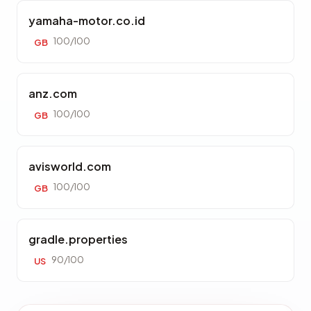
yamaha-motor.co.id
100/100
GB
anz.com
100/100
GB
avisworld.com
100/100
GB
gradle.properties
90/100
US