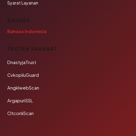
Syarat Layanan
BAHASA
Bahasa Indonesia
TAUTAN SAHABAT
DnastyjaTrust
CvkopiluGuard
AngklwebScan
ArgapuriSSL
CltconliScan