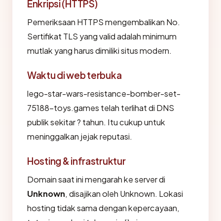
Enkripsi (HTTPS)
Pemeriksaan HTTPS mengembalikan No.
Sertifikat TLS yang valid adalah minimum
mutlak yang harus dimiliki situs modern.
Waktu di web terbuka
lego-star-wars-resistance-bomber-set-
75188-toys.games telah terlihat di DNS
publik sekitar ? tahun. Itu cukup untuk
meninggalkan jejak reputasi.
Hosting & infrastruktur
Domain saat ini mengarah ke server di
Unknown
, disajikan oleh Unknown. Lokasi
hosting tidak sama dengan kepercayaan,