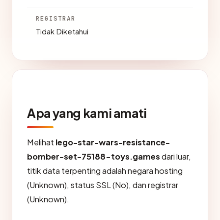
REGISTRAR
Tidak Diketahui
Apa yang kami amati
Melihat
lego-star-wars-resistance-
bomber-set-75188-toys.games
dari luar,
titik data terpenting adalah negara hosting
(Unknown), status SSL (No), dan registrar
(Unknown).