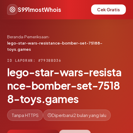
S991mostWhois
Cek Gratis
Beranda
›
Pemeriksaan
›
lego-star-wars-resistance-bomber-set-75188-
toys.games
ID LAPORAN: #793BBD36
lego-star-wars-resista
nce-bomber-set-7518
8-toys.games
Tanpa HTTPS
Diperbarui
2 bulan yang lalu