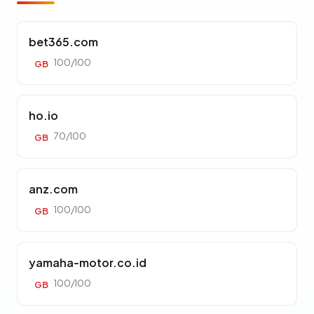
bet365.com
100/100
GB
ho.io
70/100
GB
anz.com
100/100
GB
yamaha-motor.co.id
100/100
GB