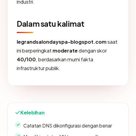
industri.
Dalam satu kalimat
legrandsalondayspa-blogspot.com
saat
ini berperingkat
moderate
dengan skor
40/100
, berdasarkan murni fakta
infrastruktur publik.
Kelebihan
Catatan DNS dikonfigurasi dengan benar