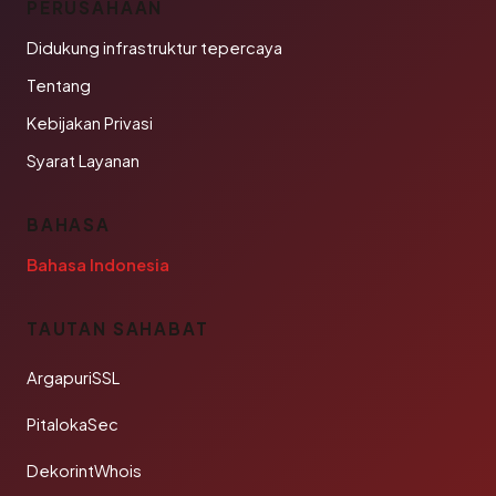
PERUSAHAAN
Didukung infrastruktur tepercaya
Tentang
Kebijakan Privasi
Syarat Layanan
BAHASA
Bahasa Indonesia
TAUTAN SAHABAT
ArgapuriSSL
PitalokaSec
DekorintWhois