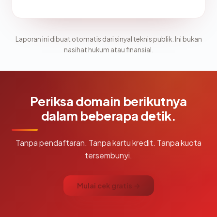
Laporan ini dibuat otomatis dari sinyal teknis publik. Ini bukan
nasihat hukum atau finansial.
Periksa domain berikutnya
dalam beberapa detik.
Tanpa pendaftaran. Tanpa kartu kredit. Tanpa kuota
tersembunyi.
Mulai cek gratis →