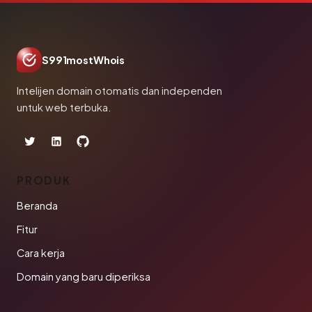
S991mostWhois
Intelijen domain otomatis dan independen
untuk web terbuka.
PRODUK
Beranda
Fitur
Cara kerja
Domain yang baru diperiksa