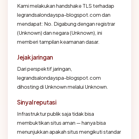
Kami melakukan handshake TLS terhadap
legrandsalondayspa-blogspot.com dan
mendapat: No. Digabung dengan registrar
(Unknown) dan negara (Unknown), ini
memberi tampilan keamanan dasar.
Jejak jaringan
Dari perspektif jaringan,
legrandsalondayspa-blogspot.com
dihosting di Unknown melalui Unknown.
Sinyal reputasi
Infrastruktur publik saja tidak bisa
membuktikan situs aman — hanya bisa
menunjukkan apakah situs mengikuti standar