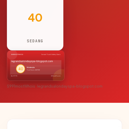
40
SEDANG
S991mostWhois · legrandsalondayspa-blogspot.com