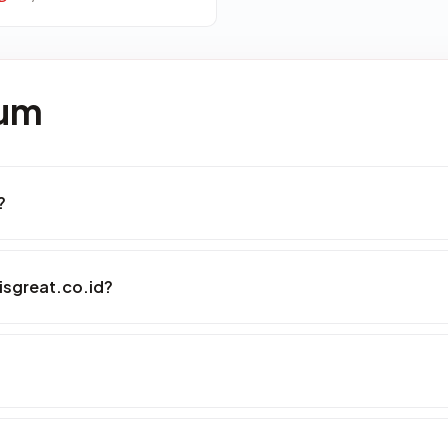
mum
?
isgreat.co.id?