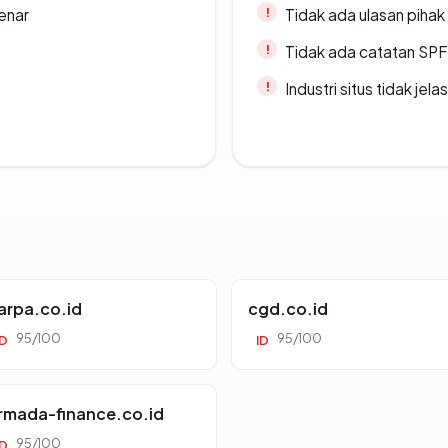
enar
Tidak ada ulasan piha
Tidak ada catatan SP
Industri situs tidak jelas
arpa.co.id
cgd.co.id
95/100
95/100
ID
ID
rmada-finance.co.id
95/100
ID