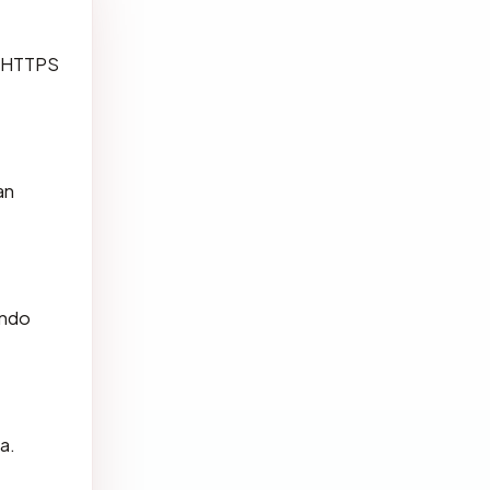
a, HTTPS
an
.
indo
a.