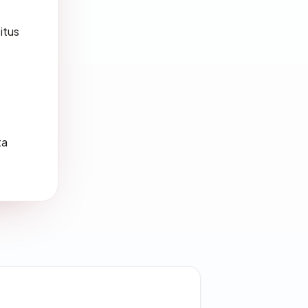
itus
ta