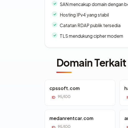
SAN mencakup domain dengan b
Hosting IPv4 yang stabil
Catatan RDAP publik tersedia
TLS mendukung cipher modern
Domain Terkait
cpssoft.com
h
95/100
ID
medanrentcar.com
a
95/100
ID