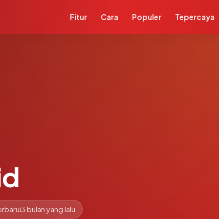
Fitur
Cara
Populer
Tepercaya
id
rbarui
3 bulan yang lalu