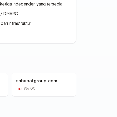
k ketiga independen yang tersedia
F / DMARC
 dari infrastruktur
sahabatgroup.com
95/100
ID