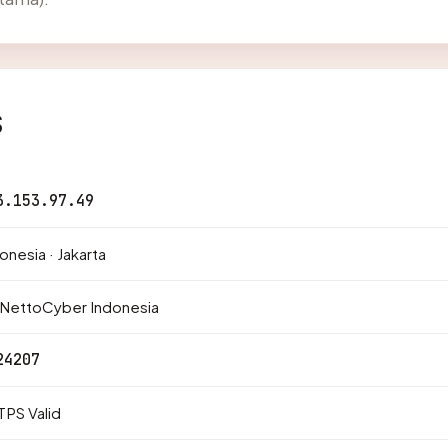
s
3.153.97.49
onesia · Jakarta
 NettoCyber Indonesia
24207
PS Valid