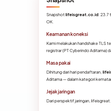
Snapshot
lifeisgreat.co.id
: 23.7
OK.
Keamanan koneksi
Kami melakukan handshake TLS ter
registrar (PT Cyberindo Aditama) d
Masa pakai
Dihitung dari hari pendaftaran,
life
Aditama — dalam kategori kemata
Jejak jaringan
Dari perspektif jaringan, lifeisgre