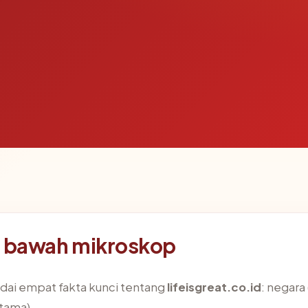
di bawah mikroskop
ai empat fakta kunci tentang
lifeisgreat.co.id
: negara 
itama).