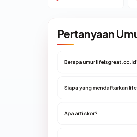
Pertanyaan U
Berapa umur lifeisgreat.co.id
Siapa yang mendaftarkan life
Apa arti skor?