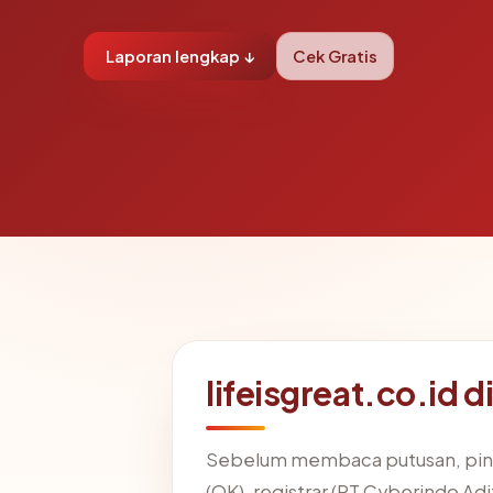
Laporan lengkap ↓
Cek Gratis
lifeisgreat.co.id 
Sebelum membaca putusan, pind
(OK), registrar (PT Cyberindo Ad