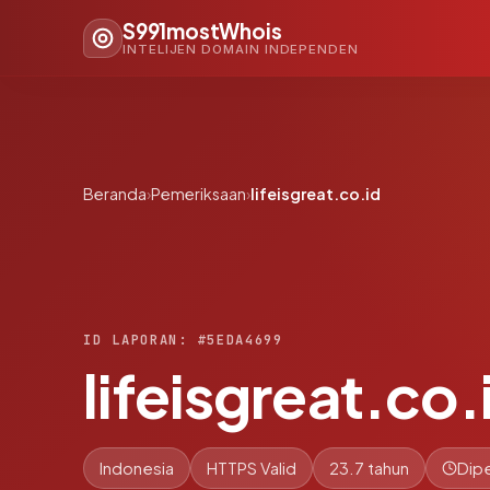
S991mostWhois
INTELIJEN DOMAIN INDEPENDEN
Beranda
›
Pemeriksaan
›
lifeisgreat.co.id
ID LAPORAN: #5EDA4699
lifeisgreat.co.
Indonesia
HTTPS Valid
23.7 tahun
Dipe