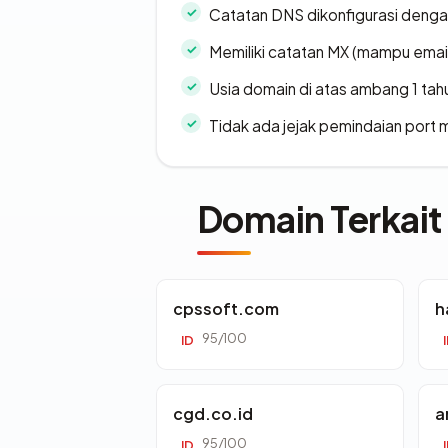
Catatan DNS dikonfigurasi denga
Memiliki catatan MX (mampu emai
Usia domain di atas ambang 1 tah
Tidak ada jejak pemindaian port
Domain Terkait
cpssoft.com
h
95/100
ID
cgd.co.id
a
95/100
ID