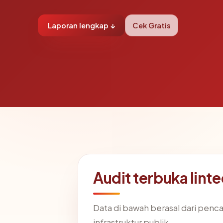
Laporan lengkap ↓
Cek Gratis
Audit terbuka lint
Data di bawah berasal dari penc
infrastruktur publik.