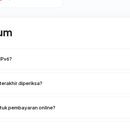
mum
 IPv6?
 terakhir diperiksa?
ntuk pembayaran online?