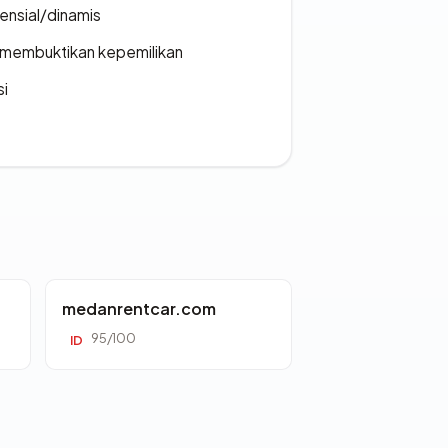
densial/dinamis
ak membuktikan kepemilikan
si
medanrentcar.com
95/100
ID