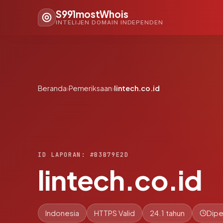
S991mostWhois
INTELIJEN DOMAIN INDEPENDEN
Beranda
›
Pemeriksaan
›
lintech.co.id
ID LAPORAN: #B3B79E2D
lintech.co.id
Indonesia
HTTPS Valid
24.1 tahun
Dipe