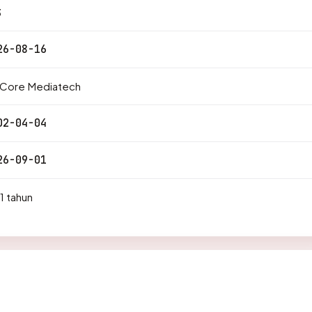
3
26-08-16
 Core Mediatech
02-04-04
26-09-01
1 tahun