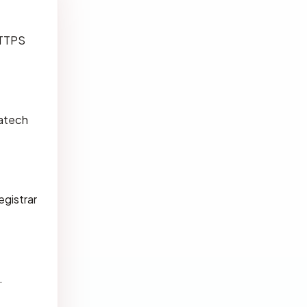
HTTPS
iatech
gistrar
.