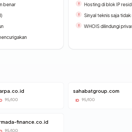
n benar
Hosting di blok IP resi
l)
Sinyal teknis saja tid
un
WHOIS dilindungi priva
 mencurigakan
arpa.co.id
sahabatgroup.com
95/100
95/100
ID
ID
rmada-finance.co.id
95/100
ID