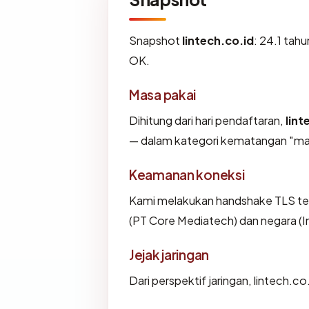
Snapshot
lintech.co.id
: 24.1 tah
OK.
Masa pakai
Dihitung dari hari pendaftaran,
lint
— dalam kategori kematangan "ma
Keamanan koneksi
Kami melakukan handshake TLS ter
(PT Core Mediatech) dan negara (I
Jejak jaringan
Dari perspektif jaringan, lintech.c