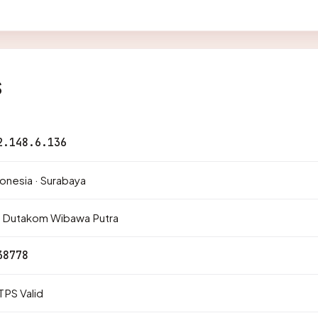
s
2.148.6.136
onesia · Surabaya
. Dutakom Wibawa Putra
38778
PS Valid