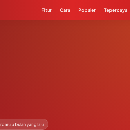
Fitur
Cara
Populer
Tepercaya
rbarui
3 bulan yang lalu