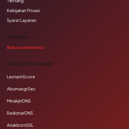
Tentang
Kebijakan Privasi
Syarat Layanan
BAHASA
Bahasa Indonesia
TAUTAN SAHABAT
LestarinScore
AbumasgrSec
MinakjinDNS
RadioharDNS
AnakbornSSL