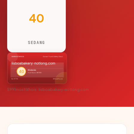
40
SEDANG
S991mostWhois · lisboabakery-notlong.com