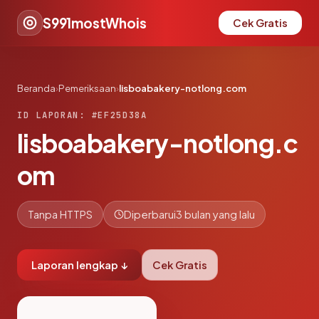
S991mostWhois
Cek Gratis
Beranda
›
Pemeriksaan
›
lisboabakery-notlong.com
ID LAPORAN: #EF25D38A
lisboabakery-notlong.c
om
Tanpa HTTPS
Diperbarui
3 bulan yang lalu
Laporan lengkap ↓
Cek Gratis