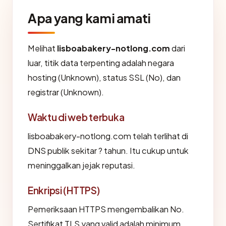
Apa yang kami amati
Melihat
lisboabakery-notlong.com
dari
luar, titik data terpenting adalah negara
hosting (Unknown), status SSL (No), dan
registrar (Unknown).
Waktu di web terbuka
lisboabakery-notlong.com telah terlihat di
DNS publik sekitar ? tahun. Itu cukup untuk
meninggalkan jejak reputasi.
Enkripsi (HTTPS)
Pemeriksaan HTTPS mengembalikan No.
Sertifikat TLS yang valid adalah minimum