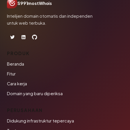
S991mostWhois
Intelijen domain otomatis dan independen
untuk web terbuka.
PRODUK
Beranda
Fitur
Cara kerja
Domain yang baru diperiksa
PERUSAHAAN
Didukung infrastruktur tepercaya