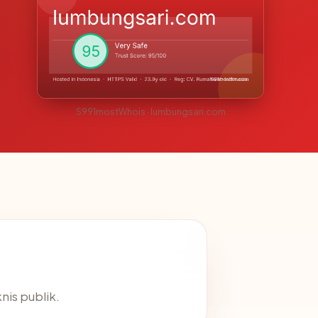
S991mostWhois · lumbungsari.com
knis publik.