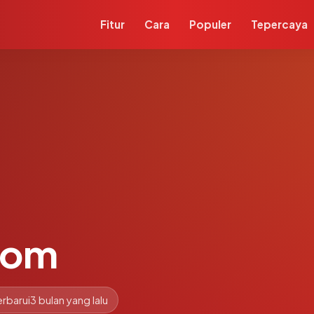
Fitur
Cara
Populer
Tepercaya
com
rbarui
3 bulan yang lalu