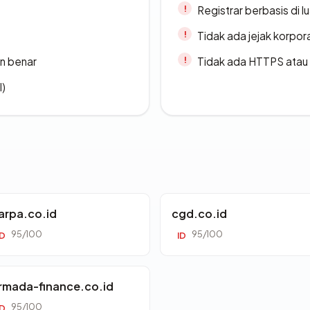
Registrar berbasis di l
Tidak ada jejak korpora
n benar
Tidak ada HTTPS atau s
l)
arpa.co.id
cgd.co.id
95/100
95/100
ID
ID
rmada-finance.co.id
95/100
ID