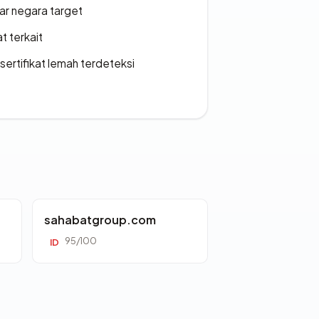
uar negara target
t terkait
ertifikat lemah terdeteksi
sahabatgroup.com
95/100
ID