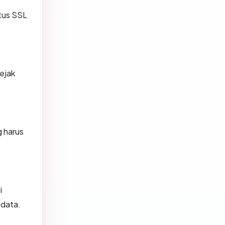
atus SSL
jejak
 harus
i
 data.