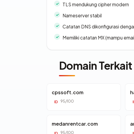
TLS mendukung cipher modern
Nameserver stabil
Catatan DNS dikonfigurasi denga
Memiliki catatan MX (mampu emai
Domain Terkait
cpssoft.com
h
95/100
ID
medanrentcar.com
a
95/100
ID