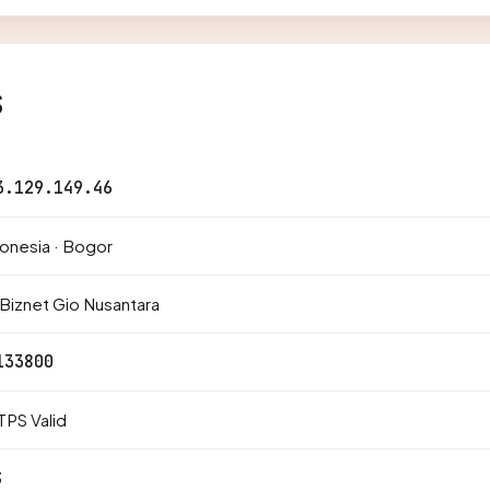
s
3.129.149.46
onesia · Bogor
Biznet Gio Nusantara
133800
PS Valid
3