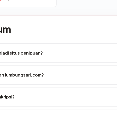
mum
jadi situs penipuan?
an lumbungsari.com?
kripsi?