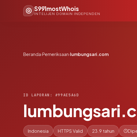
S991mostWhois
INTELIJEN DOMAIN INDEPENDEN
Beranda
›
Pemeriksaan
›
lumbungsari.com
ID LAPORAN: #99AE5A6D
lumbungsari.
Indonesia
HTTPS Valid
23.9 tahun
Dipe