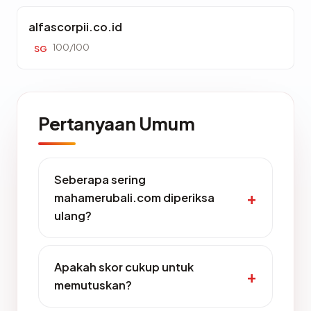
alfascorpii.co.id
100/100
SG
Pertanyaan Umum
Seberapa sering
mahamerubali.com diperiksa
ulang?
Apakah skor cukup untuk
memutuskan?