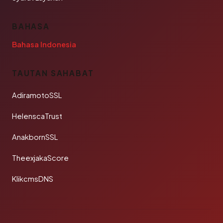
BAHASA
Bahasa Indonesia
TAUTAN SAHABAT
AdiramotoSSL
HelenscaTrust
AnakbornSSL
TheexjakaScore
KlikcmsDNS