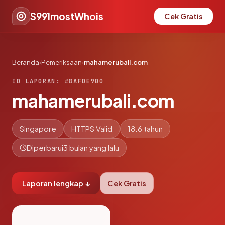
S991mostWhois
Cek Gratis
Beranda
›
Pemeriksaan
›
mahamerubali.com
ID LAPORAN: #8AFDE900
mahamerubali.com
Singapore
HTTPS Valid
18.6 tahun
Diperbarui
3 bulan yang lalu
Laporan lengkap ↓
Cek Gratis