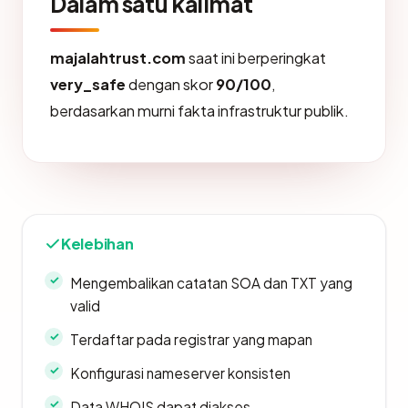
Dalam satu kalimat
majalahtrust.com
saat ini berperingkat
very_safe
dengan skor
90/100
,
berdasarkan murni fakta infrastruktur publik.
Kelebihan
Mengembalikan catatan SOA dan TXT yang
valid
Terdaftar pada registrar yang mapan
Konfigurasi nameserver konsisten
Data WHOIS dapat diakses