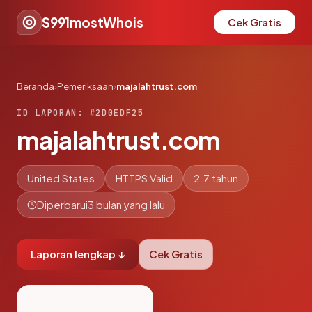
S991mostWhois
Cek Gratis
Beranda
›
Pemeriksaan
›
majalahtrust.com
ID LAPORAN: #2D0EDF25
majalahtrust.com
United States
HTTPS Valid
2.7 tahun
Diperbarui
3 bulan yang lalu
Laporan lengkap ↓
Cek Gratis