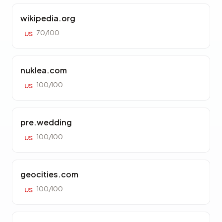
wikipedia.org
70/100
US
nuklea.com
100/100
US
pre.wedding
100/100
US
geocities.com
100/100
US