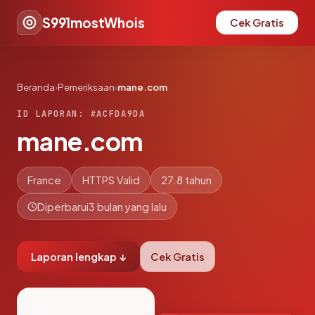
S991mostWhois
Cek Gratis
Beranda
›
Pemeriksaan
›
mane.com
ID LAPORAN: #ACFDA9DA
mane.com
France
HTTPS Valid
27.8 tahun
Diperbarui
3 bulan yang lalu
Laporan lengkap ↓
Cek Gratis