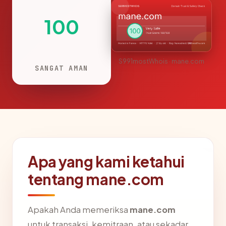
100
S991mostWhois · mane.com
SANGAT AMAN
Apa yang kami ketahui
tentang mane.com
Apakah Anda memeriksa
mane.com
untuk transaksi, kemitraan, atau sekadar