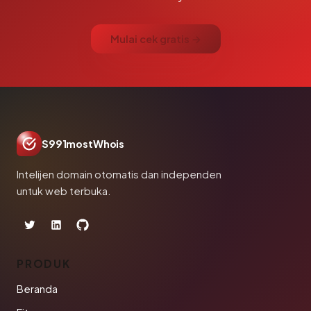
Mulai cek gratis →
S991mostWhois
Intelijen domain otomatis dan independen
untuk web terbuka.
PRODUK
Beranda