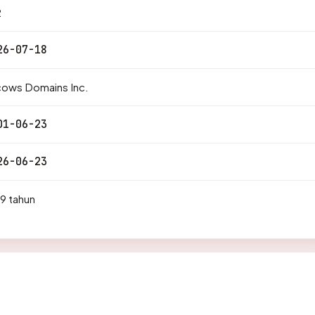
2
26-07-18
cows Domains Inc.
01-06-23
26-06-23
9 tahun