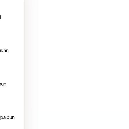
i
ikan
hun
iapa pun