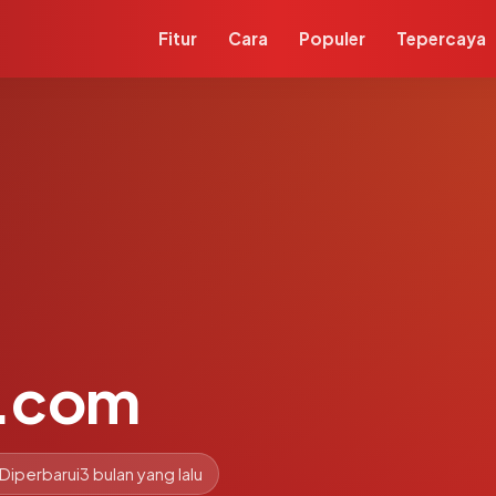
Fitur
Cara
Populer
Tepercaya
d.com
Diperbarui
3 bulan yang lalu