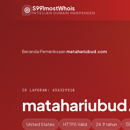
S991mostWhois
INTELIJEN DOMAIN INDEPENDEN
Beranda
›
Pemeriksaan
›
matahariubud.com
ID LAPORAN: #3A32951B
matahariubu
United States
HTTPS Valid
24.9 tahun