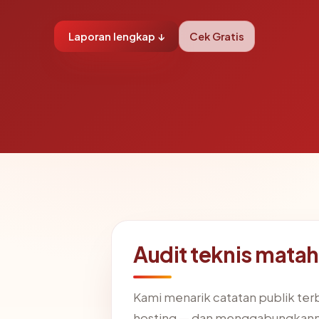
Laporan lengkap ↓
Cek Gratis
Audit teknis mata
Kami menarik catatan publik ter
hosting — dan menggabungkanny