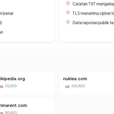
Catatan TXT mengeksp
n benar
TLS menerima cipher 
l)
Data reputasi publik t
un
ikipedia.org
nuklea.com
70/100
100/100
US
US
rimarent.com
90/100
US