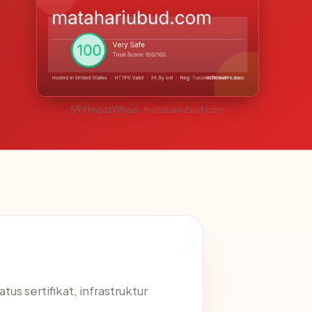
S991mostWhois · matahariubud.com
us sertifikat, infrastruktur