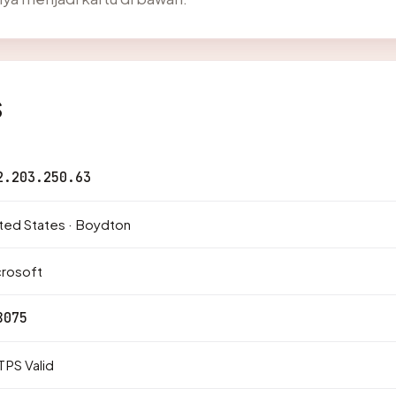
s
2.203.250.63
ted States · Boydton
crosoft
8075
PS Valid