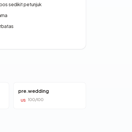
os sedikit petunjuk
lama
erbatas
pre.wedding
100/100
US