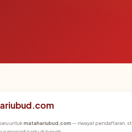
hariubud.com
baru untuk
matahariubud.com
— riwayat pendaftaran, stat
a menjadi kartu di bawah.