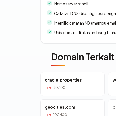
Nameserver stabil
Catatan DNS dikonfigurasi denga
Memiliki catatan MX (mampu emai
Usia domain di atas ambang 1 tah
Domain Terkait
gradle.properties
w
90/100
US
geocities.com
p
100/100
US