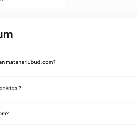
mum
an matahariubud.com?
nkripsi?
com?