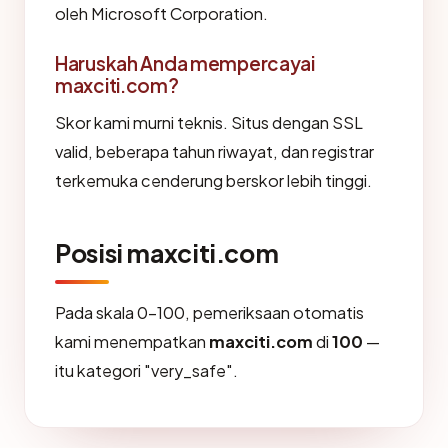
oleh Microsoft Corporation.
Haruskah Anda mempercayai
maxciti.com?
Skor kami murni teknis. Situs dengan SSL
valid, beberapa tahun riwayat, dan registrar
terkemuka cenderung berskor lebih tinggi.
Posisi maxciti.com
Pada skala 0-100, pemeriksaan otomatis
kami menempatkan
maxciti.com
di
100
—
itu kategori "very_safe".