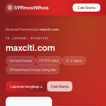
S991mostWhois
Cek Gratis
Beranda
›
Pemeriksaan
›
maxciti.com
ID LAPORAN: #F6BAC92F
maxciti.com
United States
HTTPS Valid
21.2 tahun
Diperbarui
3 bulan yang lalu
Laporan lengkap ↓
Cek Gratis