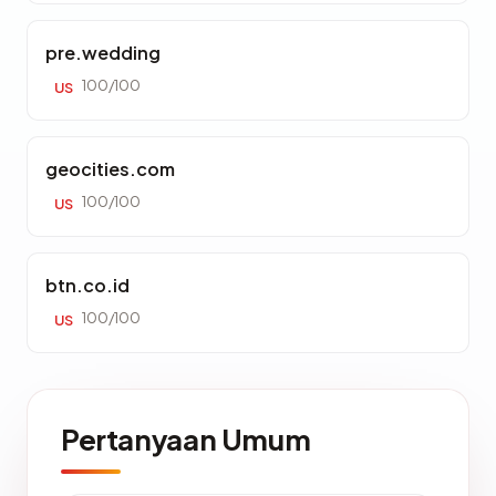
pre.wedding
100/100
US
geocities.com
100/100
US
btn.co.id
100/100
US
Pertanyaan Umum