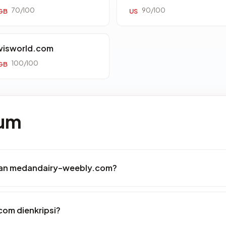
70/100
90/100
GB
US
visworld.com
100/100
GB
mum
kan medandairy-weebly.com?
om dienkripsi?