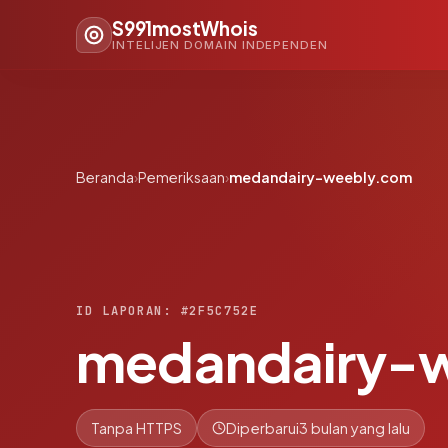
S991mostWhois
INTELIJEN DOMAIN INDEPENDEN
Beranda
›
Pemeriksaan
›
medandairy-weebly.com
ID LAPORAN: #2F5C752E
medandairy-
Tanpa HTTPS
Diperbarui
3 bulan yang lalu