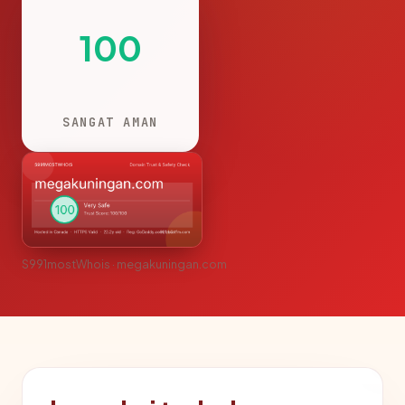
100
SANGAT AMAN
S991mostWhois · megakuningan.com