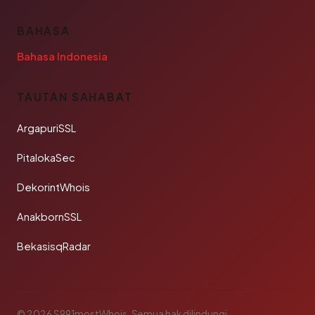
BAHASA
Bahasa Indonesia
TAUTAN SAHABAT
ArgapuriSSL
PitalokaSec
DekorintWhois
AnakbornSSL
BekasisqRadar
© 2026 S991mostWhois. Semua hak dilindungi.