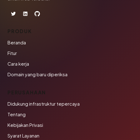
PRODUK
Beranda
Fitur
Cara kerja
Domain yang baru diperiksa
PERUSAHAAN
Didukung infrastruktur tepercaya
Tentang
Kebijakan Privasi
Syarat Layanan