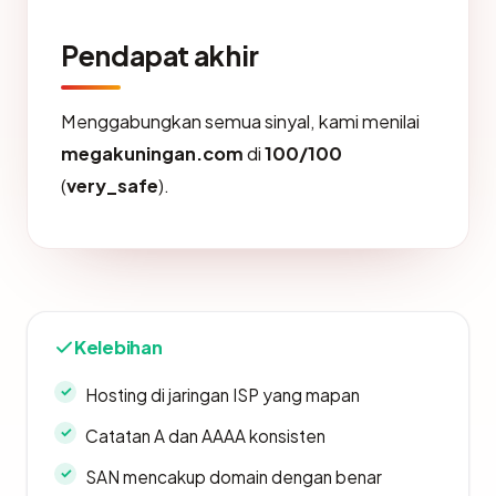
Pendapat akhir
Menggabungkan semua sinyal, kami menilai
megakuningan.com
di
100/100
(
very_safe
).
Kelebihan
Hosting di jaringan ISP yang mapan
Catatan A dan AAAA konsisten
SAN mencakup domain dengan benar