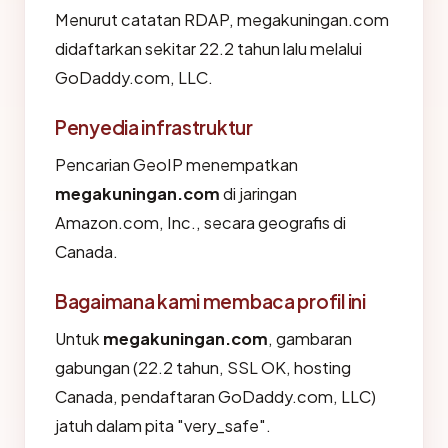
Menurut catatan RDAP, megakuningan.com
didaftarkan sekitar 22.2 tahun lalu melalui
GoDaddy.com, LLC.
Penyedia infrastruktur
Pencarian GeoIP menempatkan
megakuningan.com
di jaringan
Amazon.com, Inc., secara geografis di
Canada.
Bagaimana kami membaca profil ini
Untuk
megakuningan.com
, gambaran
gabungan (22.2 tahun, SSL OK, hosting
Canada, pendaftaran GoDaddy.com, LLC)
jatuh dalam pita "very_safe".