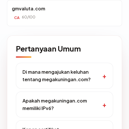
gmvaluta.com
60/100
CA
Pertanyaan Umum
Di mana mengajukan keluhan
tentang megakuningan.com?
Apakah megakuningan.com
memiliki IPv6?