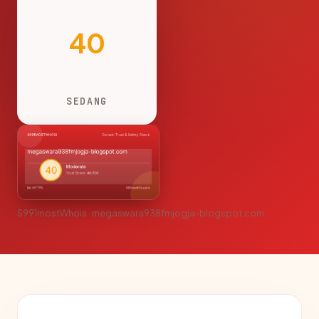
40
SEDANG
S991mostWhois · megaswara938fmjogja-blogspot.com