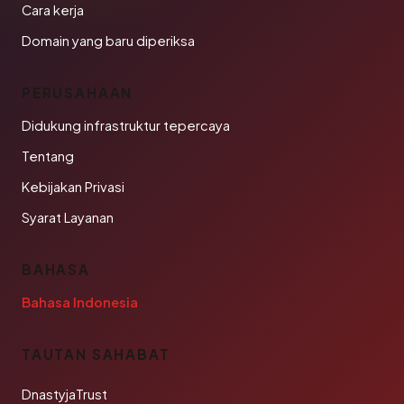
Cara kerja
Domain yang baru diperiksa
PERUSAHAAN
Didukung infrastruktur tepercaya
Tentang
Kebijakan Privasi
Syarat Layanan
BAHASA
Bahasa Indonesia
TAUTAN SAHABAT
DnastyjaTrust