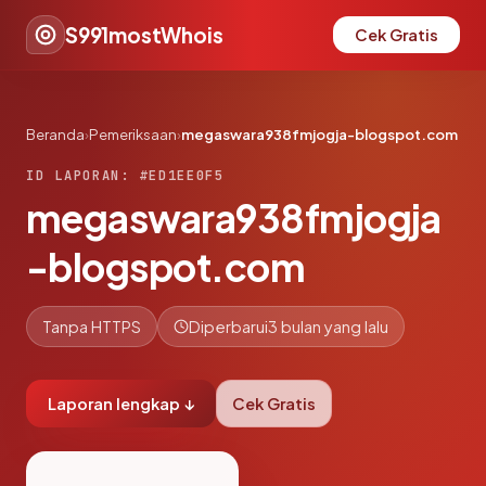
S991mostWhois
Cek Gratis
Beranda
›
Pemeriksaan
›
megaswara938fmjogja-blogspot.com
ID LAPORAN: #ED1EE0F5
megaswara938fmjogja
-blogspot.com
Tanpa HTTPS
Diperbarui
3 bulan yang lalu
Laporan lengkap ↓
Cek Gratis