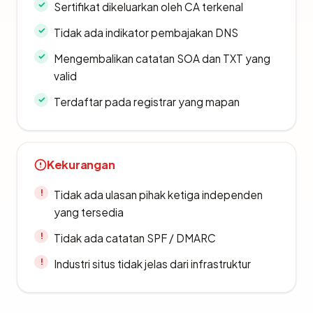
Sertifikat dikeluarkan oleh CA terkenal
Tidak ada indikator pembajakan DNS
Mengembalikan catatan SOA dan TXT yang
valid
Terdaftar pada registrar yang mapan
Kekurangan
Tidak ada ulasan pihak ketiga independen
yang tersedia
Tidak ada catatan SPF / DMARC
Industri situs tidak jelas dari infrastruktur