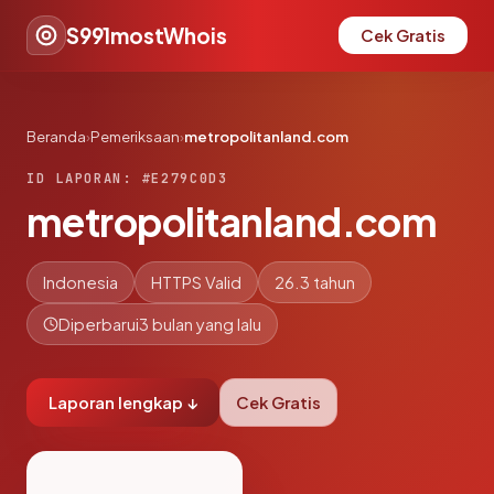
S991mostWhois
Cek Gratis
Beranda
›
Pemeriksaan
›
metropolitanland.com
ID LAPORAN: #E279C0D3
metropolitanland.com
Indonesia
HTTPS Valid
26.3 tahun
Diperbarui
3 bulan yang lalu
Laporan lengkap ↓
Cek Gratis