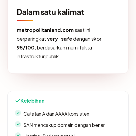
Dalam satu kalimat
metropolitanland.com
saat ini
berperingkat
very_safe
dengan skor
95/100
, berdasarkan murni fakta
infrastruktur publik.
Kelebihan
Catatan A dan AAAA konsisten
SAN mencakup domain dengan benar