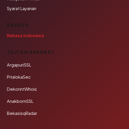
Syarat Layanan
BAHASA
Bahasa Indonesia
TAUTAN SAHABAT
ArgapuriSSL
PitalokaSec
DekorintWhois
AnakbornSSL
BekasisqRadar