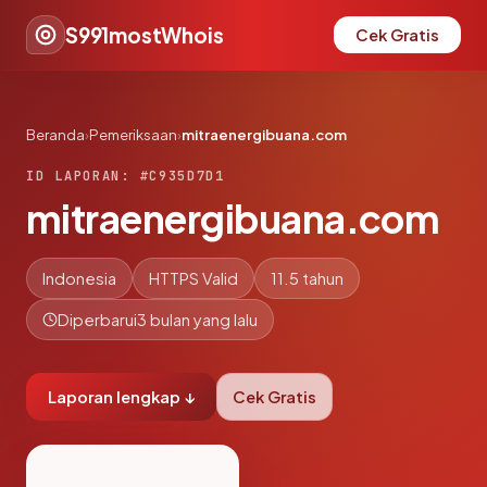
S991mostWhois
Cek Gratis
Beranda
›
Pemeriksaan
›
mitraenergibuana.com
ID LAPORAN: #C935D7D1
mitraenergibuana.com
Indonesia
HTTPS Valid
11.5 tahun
Diperbarui
3 bulan yang lalu
Laporan lengkap ↓
Cek Gratis