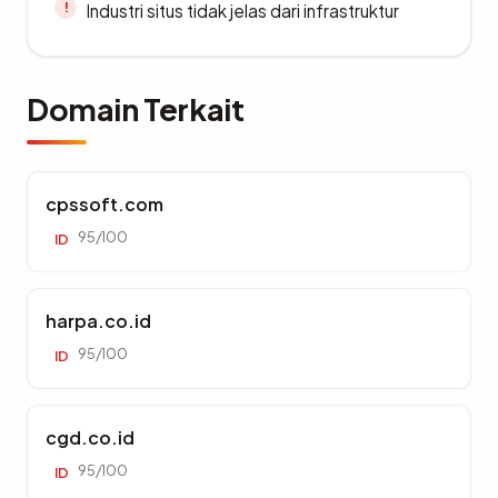
Industri situs tidak jelas dari infrastruktur
Domain Terkait
cpssoft.com
95/100
ID
harpa.co.id
95/100
ID
cgd.co.id
95/100
ID