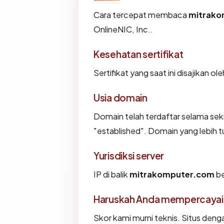
Cara tercepat membaca
mitrako
OnlineNIC, Inc..
Kesehatan sertifikat
Sertifikat yang saat ini disajikan ol
Usia domain
Domain telah terdaftar selama se
"established". Domain yang lebih tu
Yurisdiksi server
IP di balik
mitrakomputer.com
be
Haruskah Anda mempercayai
Skor kami murni teknis. Situs deng