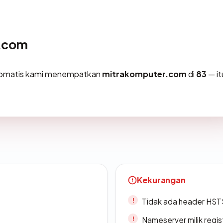
r.com
otomatis kami menempatkan
mitrakomputer.com
di
83
— it
Kekurangan
Tidak ada header HST
Nameserver milik regi