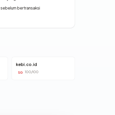
en sebelum bertransaksi
kebi.co.id
100/100
SG