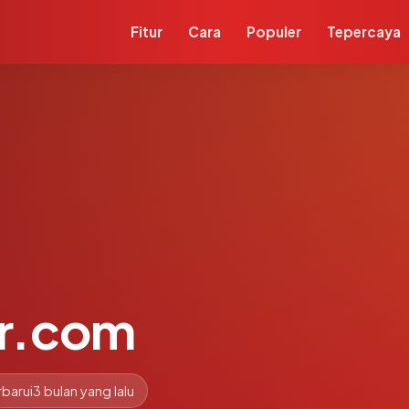
Fitur
Cara
Populer
Tepercaya
r.com
barui
3 bulan yang lalu