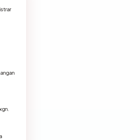
strar
tangan
xgn.
a