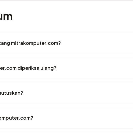
mum
entang mitrakomputer.com?
er.com diperiksa ulang?
mutuskan?
komputer.com?