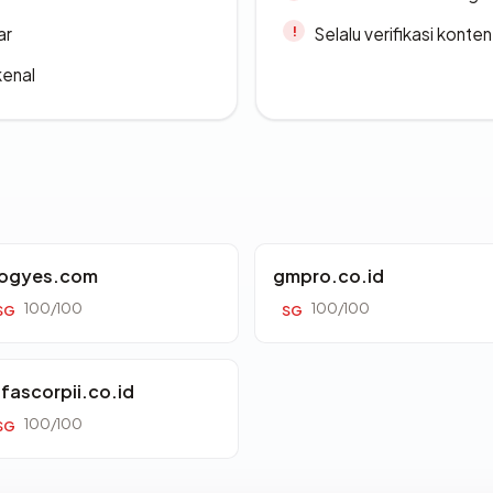
ar
Selalu verifikasi kont
kenal
ogyes.com
gmpro.co.id
100/100
100/100
SG
SG
lfascorpii.co.id
100/100
SG