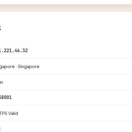
s
1.221.46.32
gapore · Singapore
gn
38001
PS Valid
3