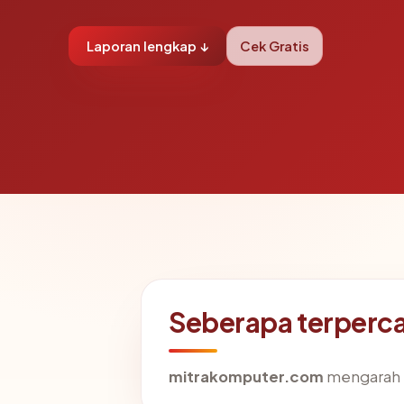
Laporan lengkap ↓
Cek Gratis
Seberapa terperc
mitrakomputer.com
mengarah ke