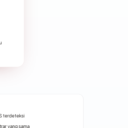
u
S terdeteksi
strar yang sama