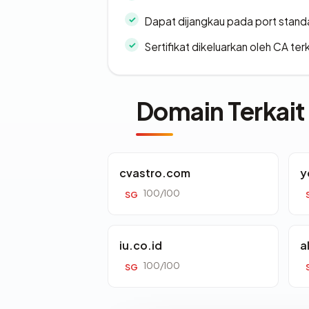
Dapat dijangkau pada port stand
Sertifikat dikeluarkan oleh CA ter
Domain Terkait
cvastro.com
y
100/100
SG
iu.co.id
a
100/100
SG