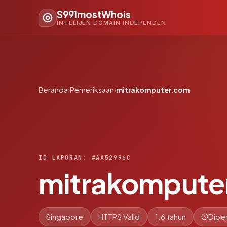
S991mostWhois
INTELIJEN DOMAIN INDEPENDEN
Beranda
›
Pemeriksaan
›
mitrakomputer.com
ID LAPORAN: #AA52996C
mitrakompute
Singapore
HTTPS Valid
1.6 tahun
Diper