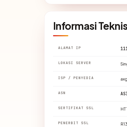
Informasi Tekni
ALAMAT IP
11
LOKASI SERVER
Sin
ISP / PENYEDIA
ax
ASN
AS
SERTIFIKAT SSL
HTT
PENERBIT SSL
R1