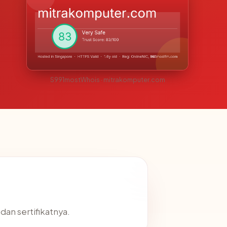
S991mostWhois · mitrakomputer.com
dan sertifikatnya.