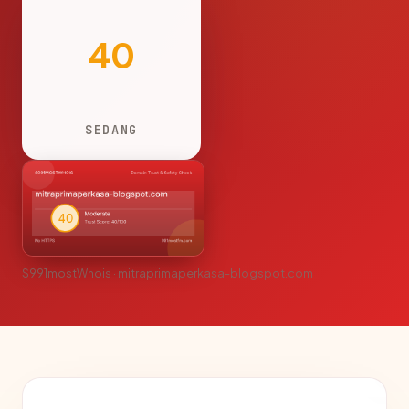
40
SEDANG
S991mostWhois · mitraprimaperkasa-blogspot.com