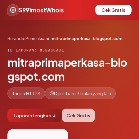
S991mostWhois
Cek Gratis
Beranda
›
Pemeriksaan
›
mitraprimaperkasa-blogspot.com
ID LAPORAN: #5BA00AB1
mitraprimaperkasa-blo
gspot.com
Tanpa HTTPS
Diperbarui
3 bulan yang lalu
Laporan lengkap ↓
Cek Gratis