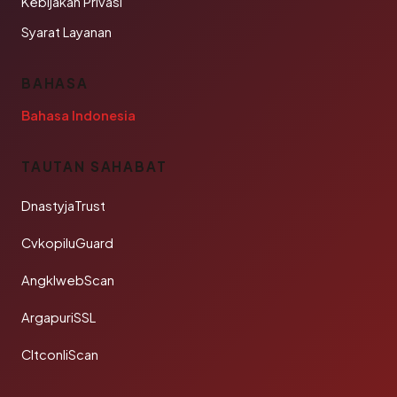
Kebijakan Privasi
Syarat Layanan
BAHASA
Bahasa Indonesia
TAUTAN SAHABAT
DnastyjaTrust
CvkopiluGuard
AngklwebScan
ArgapuriSSL
CltconliScan