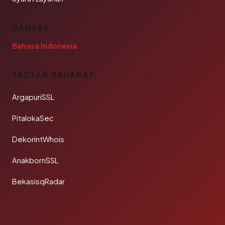
BAHASA
Bahasa Indonesia
TAUTAN SAHABAT
ArgapuriSSL
PitalokaSec
DekorintWhois
AnakbornSSL
BekasisqRadar