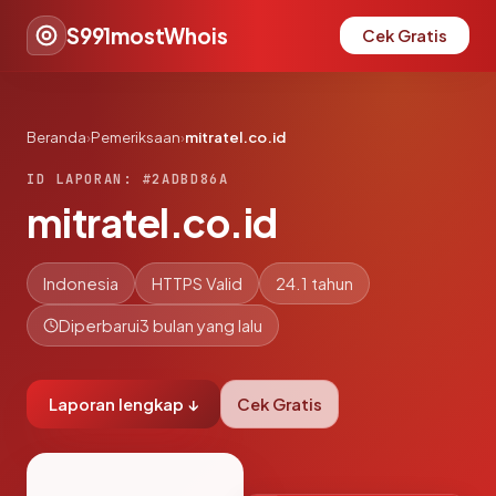
S991mostWhois
Cek Gratis
Beranda
›
Pemeriksaan
›
mitratel.co.id
ID LAPORAN: #2ADBD86A
mitratel.co.id
Indonesia
HTTPS Valid
24.1 tahun
Diperbarui
3 bulan yang lalu
Laporan lengkap ↓
Cek Gratis