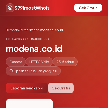
S991mostWhois
Cek Gratis
Beranda
›
Pemeriksaan
›
modena.co.id
ID LAPORAN: #4888F0CA
modena.co.id
Canada
HTTPS Valid
25.8 tahun
Diperbarui
3 bulan yang lalu
Laporan lengkap ↓
Cek Gratis