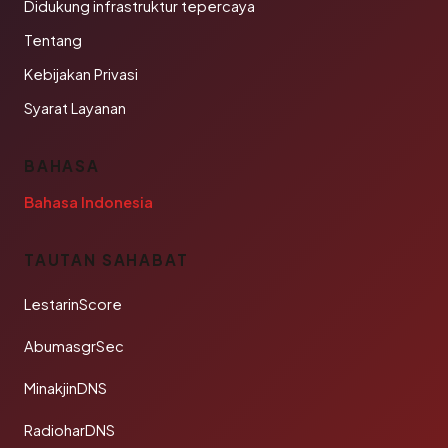
Didukung infrastruktur tepercaya
Tentang
Kebijakan Privasi
Syarat Layanan
BAHASA
Bahasa Indonesia
TAUTAN SAHABAT
LestarinScore
AbumasgrSec
MinakjinDNS
RadioharDNS