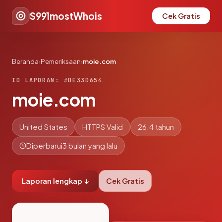
S991mostWhois
Cek Gratis
Beranda
›
Pemeriksaan
›
moie.com
ID LAPORAN: #DE33D654
moie.com
United States
HTTPS Valid
26.4 tahun
Diperbarui
3 bulan yang lalu
Laporan lengkap ↓
Cek Gratis