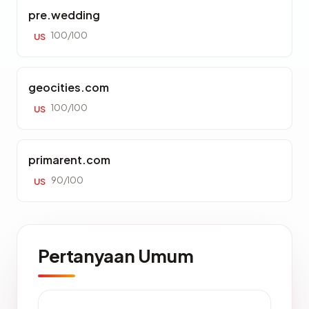
pre.wedding
100/100
US
geocities.com
100/100
US
primarent.com
90/100
US
Pertanyaan Umum