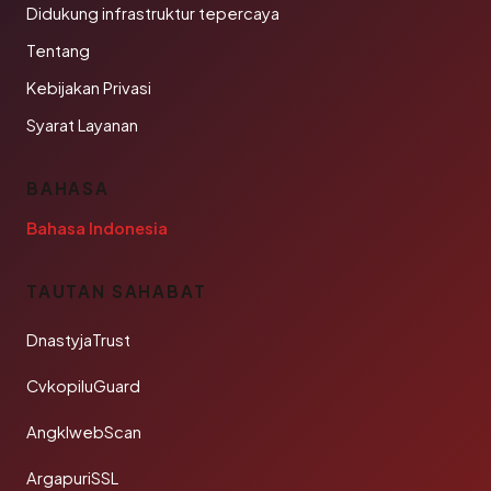
Didukung infrastruktur tepercaya
Tentang
Kebijakan Privasi
Syarat Layanan
BAHASA
Bahasa Indonesia
TAUTAN SAHABAT
DnastyjaTrust
CvkopiluGuard
AngklwebScan
ArgapuriSSL