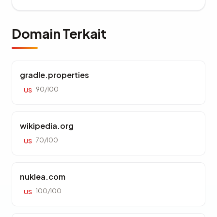
Domain Terkait
gradle.properties
90/100
US
wikipedia.org
70/100
US
nuklea.com
100/100
US