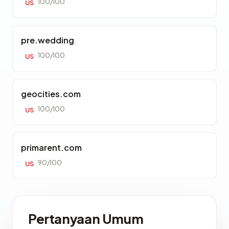
100/100
US
pre.wedding
100/100
US
geocities.com
100/100
US
primarent.com
90/100
US
Pertanyaan Umum