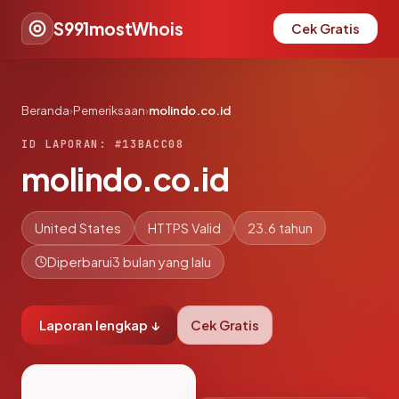
S991mostWhois
Cek Gratis
Beranda
›
Pemeriksaan
›
molindo.co.id
ID LAPORAN: #13BACC08
molindo.co.id
United States
HTTPS Valid
23.6 tahun
Diperbarui
3 bulan yang lalu
Laporan lengkap ↓
Cek Gratis