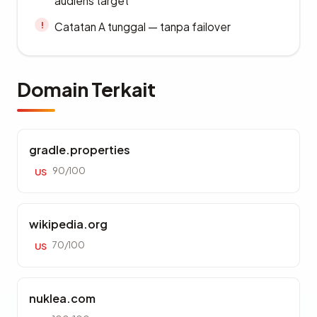
audiens target
Catatan A tunggal — tanpa failover
Domain Terkait
gradle.properties
90/100
US
wikipedia.org
70/100
US
nuklea.com