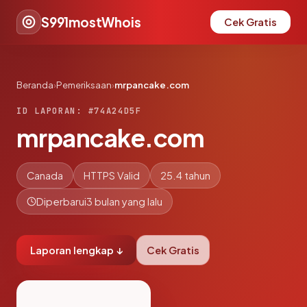
S991mostWhois
Cek Gratis
Beranda
›
Pemeriksaan
›
mrpancake.com
ID LAPORAN: #74A24D5F
mrpancake.com
Canada
HTTPS Valid
25.4 tahun
Diperbarui
3 bulan yang lalu
Laporan lengkap ↓
Cek Gratis