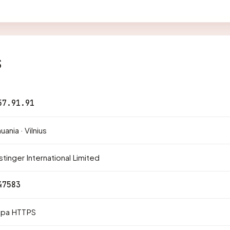
s
57.91.91
huania · Vilnius
tinger International Limited
47583
npa HTTPS