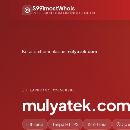
S991mostWhois
INTELIJEN DOMAIN INDEPENDEN
Beranda
›
Pemeriksaan
›
mulyatek.com
ID LAPORAN: #9B5087BC
mulyatek.co
Lithuania
Tanpa HTTPS
12.6 tahun
Dipe