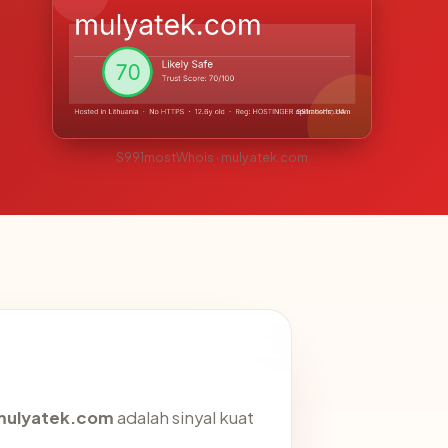
S991mostWhois · mulyatek.com
mulyatek.com
adalah sinyal kuat