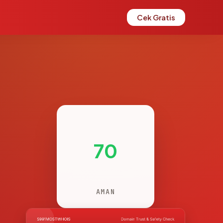
Cek Gratis
70
AMAN