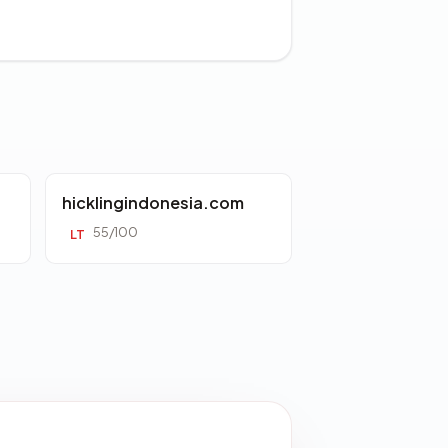
hicklingindonesia.com
55/100
LT