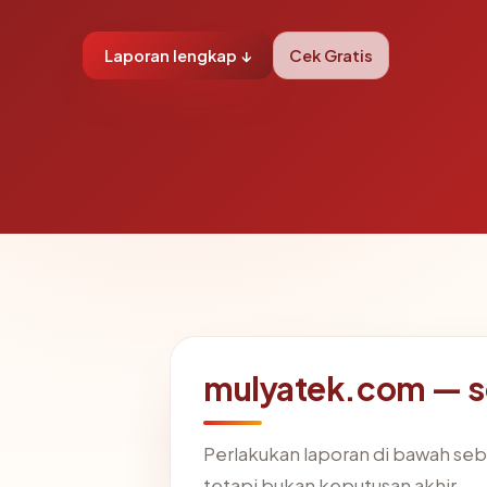
Laporan lengkap ↓
Cek Gratis
mulyatek.com — se
Perlakukan laporan di bawah seb
tetapi bukan keputusan akhir.