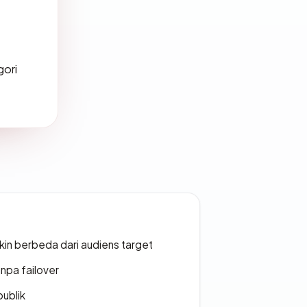
gori
gkin berbeda dari audiens target
npa failover
publik