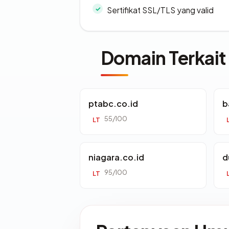
Sertifikat SSL/TLS yang valid
Domain Terkait
ptabc.co.id
b
55/100
LT
niagara.co.id
d
95/100
LT