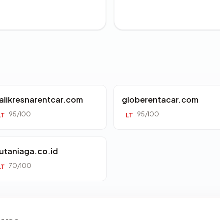
alikresnarentcar.com
globerentacar.com
95/100
95/100
LT
LT
utaniaga.co.id
70/100
LT