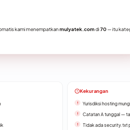
otomatis kami menempatkan
mulyatek.com
di
70
— itu kate
Kekurangan
n
Yurisdiksi hosting mun
Catatan A tunggal — ta
ik
Tidak ada security.txt 