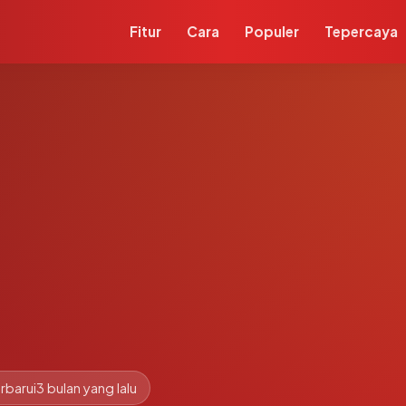
Fitur
Cara
Populer
Tepercaya
m
rbarui
3 bulan yang lalu