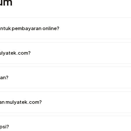
mum
ntuk pembayaran online?
ulyatek.com?
uan?
an mulyatek.com?
psi?