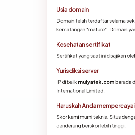
Usia domain
Domain telah terdaftar selama se
kematangan "mature". Domain yang l
Kesehatan sertifikat
Sertifikat yang saat ini disajikan ol
Yurisdiksi server
IP di balik
mulyatek.com
berada di
International Limited.
Haruskah Anda mempercayai
Skor kami murni teknis. Situs deng
cenderung berskor lebih tinggi.