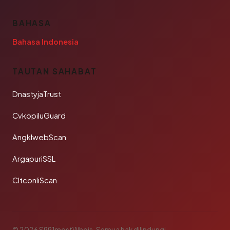
BAHASA
Bahasa Indonesia
TAUTAN SAHABAT
DnastyjaTrust
CvkopiluGuard
AngklwebScan
ArgapuriSSL
CltconliScan
© 2026 S991mostWhois. Semua hak dilindungi.