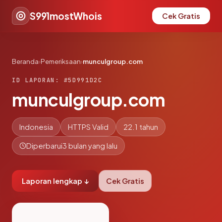
S991mostWhois
Cek Gratis
Beranda
›
Pemeriksaan
›
munculgroup.com
ID LAPORAN: #5D991D2C
munculgroup.com
Indonesia
HTTPS Valid
22.1 tahun
Diperbarui
3 bulan yang lalu
Laporan lengkap ↓
Cek Gratis