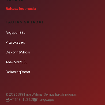
Bahasa Indonesia
TAUTAN SAHABAT
ArgapuriSSL
PitalokaSec
DekorintWhois
AnakbornSSL
BekasisqRadar
© 2026 S991mostWhois. Semua hak dilindungi.
HTTPS · TLS 1.3
1 languages