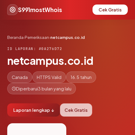
S991mostWhois
Cek Gratis
Beranda
›
Pemeriksaan
›
netcampus.co.id
ID LAPORAN: #0A276D72
netcampus.co.id
Canada
HTTPS Valid
16.5 tahun
Diperbarui
3 bulan yang lalu
Laporan lengkap ↓
Cek Gratis