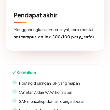
Pendapat akhir
Menggabungkan semua sinyal, kami menilai
netcampus.co.id
di
100/100
(
very_safe
).
Kelebihan
Hosting di jaringan ISP yang mapan
Catatan A dan AAAA konsisten
SAN mencakup domain dengan benar