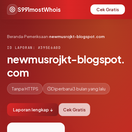
S991mostWhois
Cek Gratis
Beranda
›
Pemeriksaan
›
newmusrojkt-blogspot.com
ID LAPORAN: #395E6A0D
newmusrojkt-blogspot.
com
Tanpa HTTPS
Diperbarui
3 bulan yang lalu
Laporan lengkap ↓
Cek Gratis