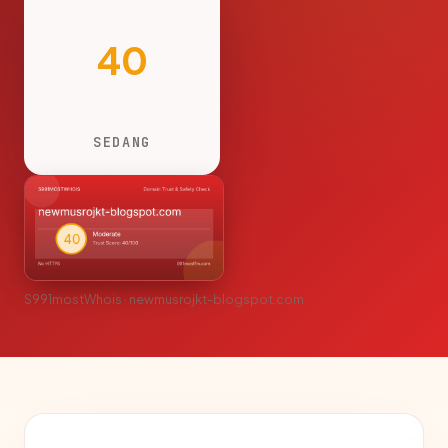
40
SEDANG
S991mostWhois · newmusrojkt-blogspot.com