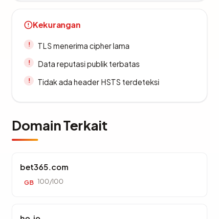
Kekurangan
TLS menerima cipher lama
Data reputasi publik terbatas
Tidak ada header HSTS terdeteksi
Domain Terkait
bet365.com
100/100
GB
ho.io