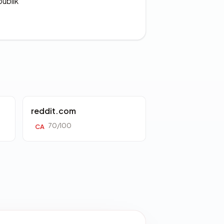
publik
reddit.com
70/100
CA