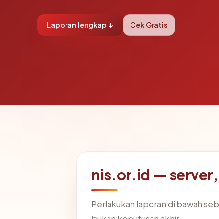
Laporan lengkap ↓
Cek Gratis
nis.or.id — server,
Perlakukan laporan di bawah seb
bukan keputusan akhir.