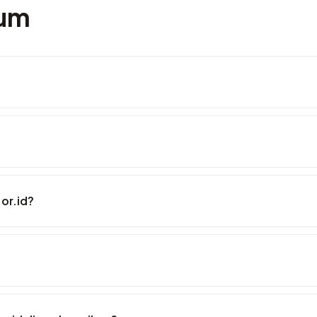
mum
or.id?