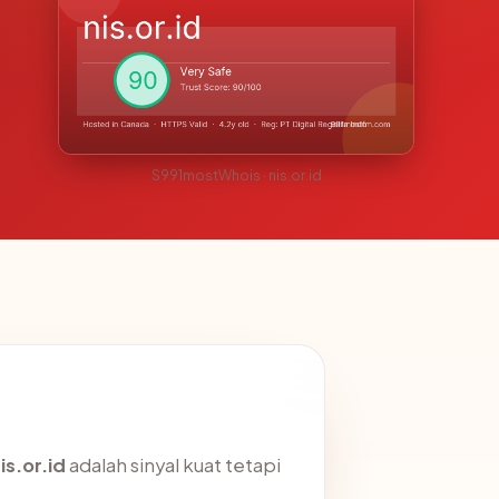
S991mostWhois · nis.or.id
is.or.id
adalah sinyal kuat tetapi