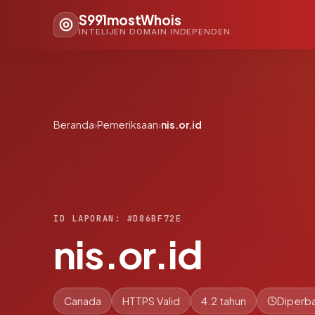
S991mostWhois
INTELIJEN DOMAIN INDEPENDEN
Beranda
›
Pemeriksaan
›
nis.or.id
ID LAPORAN: #D86BF72E
nis.or.id
Canada
HTTPS Valid
4.2 tahun
Diperba