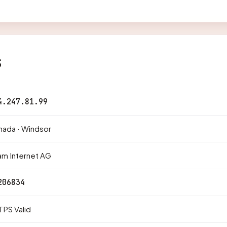
s
4.247.81.99
nada · Windsor
am Internet AG
206834
PS Valid