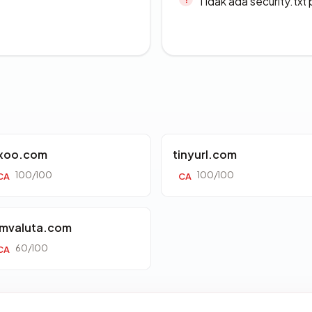
Tidak ada security.txt 
xoo.com
tinyurl.com
100/100
100/100
CA
CA
mvaluta.com
60/100
CA