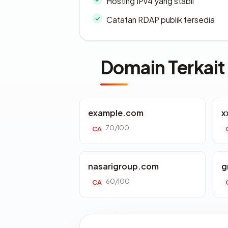
Hosting IPv4 yang stabil
Catatan RDAP publik tersedia
Domain Terkait
example.com
x
70/100
CA
nasarigroup.com
g
60/100
CA