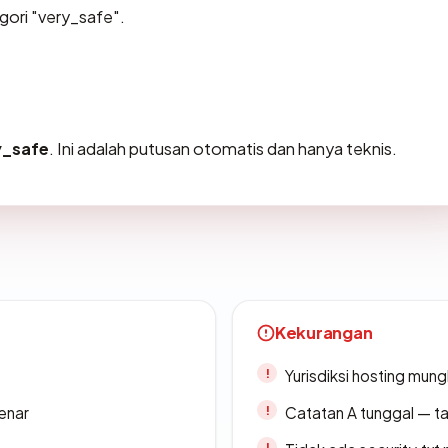
gori "very_safe".
y_safe
. Ini adalah putusan otomatis dan hanya teknis.
Kekurangan
Yurisdiksi hosting mun
enar
Catatan A tunggal — ta