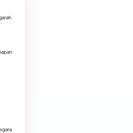
garah
 mapan.
negara