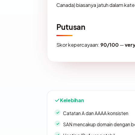
Canada) biasanya jatuh dalam kate
Putusan
Skor kepercayaan:
90/100
—
ver
Kelebihan
Catatan A dan AAAA konsisten
SAN mencakup domain dengan b