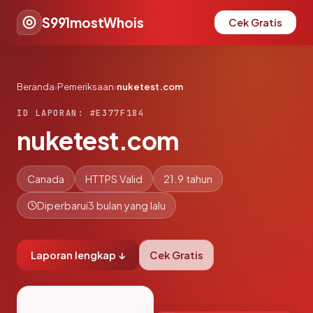
S991mostWhois
Cek Gratis
Beranda
›
Pemeriksaan
›
nuketest.com
ID LAPORAN: #E377F184
nuketest.com
Canada
HTTPS Valid
21.9 tahun
Diperbarui
3 bulan yang lalu
Laporan lengkap ↓
Cek Gratis