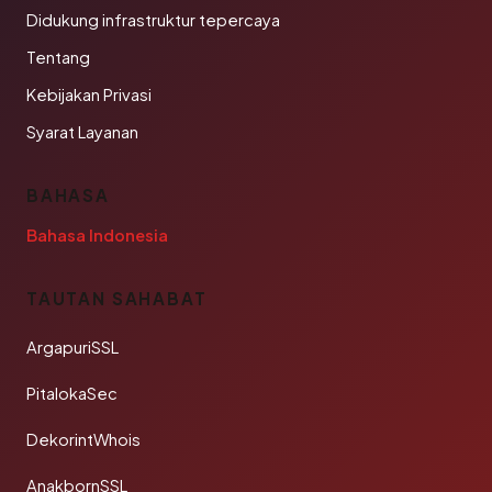
Didukung infrastruktur tepercaya
Tentang
Kebijakan Privasi
Syarat Layanan
BAHASA
Bahasa Indonesia
TAUTAN SAHABAT
ArgapuriSSL
PitalokaSec
DekorintWhois
AnakbornSSL