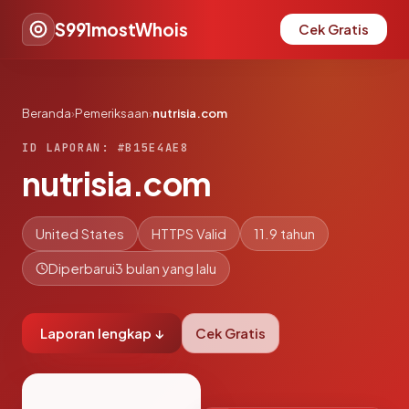
S991mostWhois
Cek Gratis
Beranda
›
Pemeriksaan
›
nutrisia.com
ID LAPORAN: #B15E4AE8
nutrisia.com
United States
HTTPS Valid
11.9 tahun
Diperbarui
3 bulan yang lalu
Laporan lengkap ↓
Cek Gratis