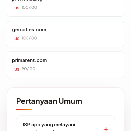
100/100
US
geocities.com
100/100
US
primarent.com
90/100
US
Pertanyaan Umum
ISP apa yang melayani