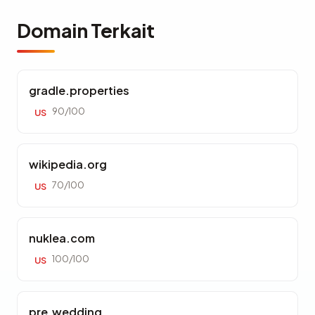
Domain Terkait
gradle.properties
90/100
US
wikipedia.org
70/100
US
nuklea.com
100/100
US
pre.wedding