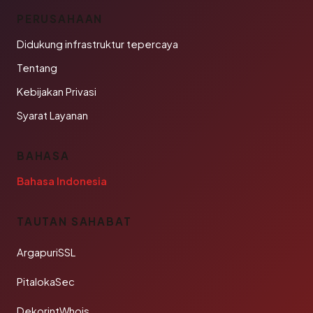
PERUSAHAAN
Didukung infrastruktur tepercaya
Tentang
Kebijakan Privasi
Syarat Layanan
BAHASA
Bahasa Indonesia
TAUTAN SAHABAT
ArgapuriSSL
PitalokaSec
DekorintWhois