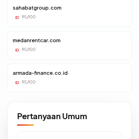
sahabatgroup.com
95/100
ID
medanrentcar.com
95/100
ID
armada-finance.co.id
95/100
ID
Pertanyaan Umum