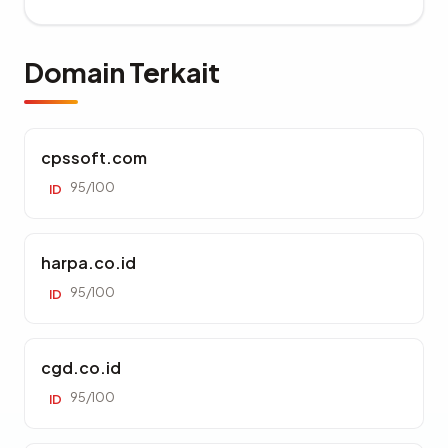
Domain Terkait
cpssoft.com
95/100
ID
harpa.co.id
95/100
ID
cgd.co.id
95/100
ID