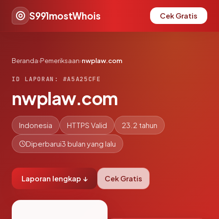
S991mostWhois
Cek Gratis
Beranda
›
Pemeriksaan
›
nwplaw.com
ID LAPORAN: #A5A25CFE
nwplaw.com
Indonesia
HTTPS Valid
23.2 tahun
Diperbarui
3 bulan yang lalu
Laporan lengkap ↓
Cek Gratis