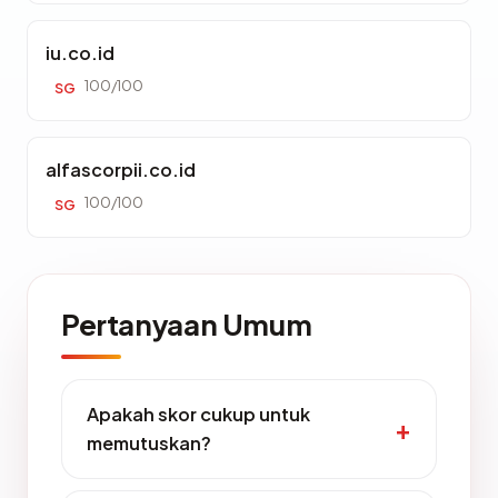
iu.co.id
100/100
SG
alfascorpii.co.id
100/100
SG
Pertanyaan Umum
Apakah skor cukup untuk
memutuskan?