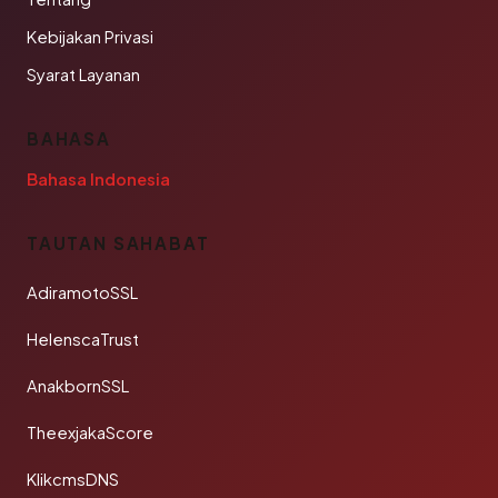
Kebijakan Privasi
Syarat Layanan
BAHASA
Bahasa Indonesia
TAUTAN SAHABAT
AdiramotoSSL
HelenscaTrust
AnakbornSSL
TheexjakaScore
KlikcmsDNS