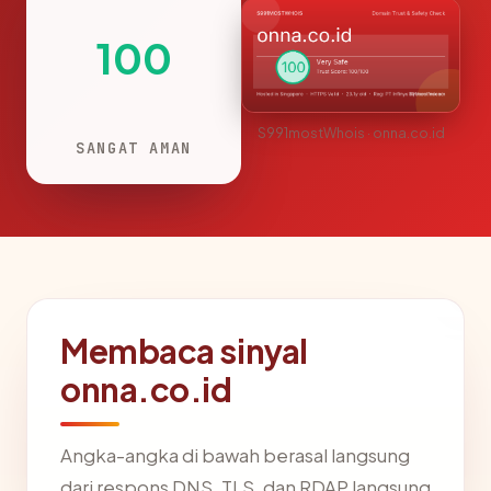
100
S991mostWhois · onna.co.id
SANGAT AMAN
Membaca sinyal
onna.co.id
Angka-angka di bawah berasal langsung
dari respons DNS, TLS, dan RDAP langsung