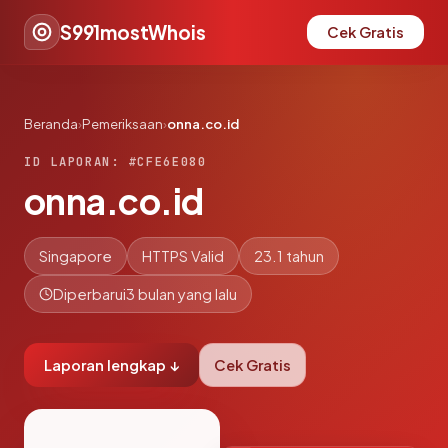
S991mostWhois
Cek Gratis
Beranda
›
Pemeriksaan
›
onna.co.id
ID LAPORAN: #CFE6E080
onna.co.id
Singapore
HTTPS Valid
23.1 tahun
Diperbarui
3 bulan yang lalu
Laporan lengkap ↓
Cek Gratis