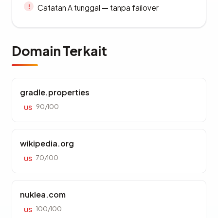
Catatan A tunggal — tanpa failover
Domain Terkait
gradle.properties
90/100
US
wikipedia.org
70/100
US
nuklea.com
100/100
US