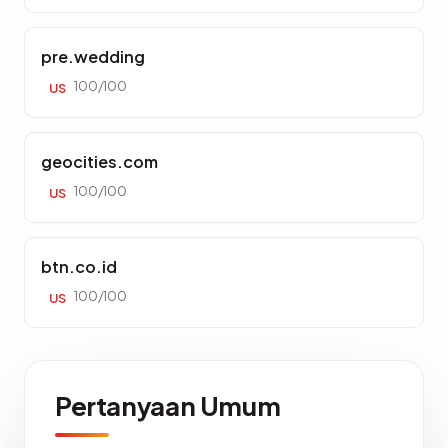
pre.wedding
100/100
US
geocities.com
100/100
US
btn.co.id
100/100
US
Pertanyaan Umum