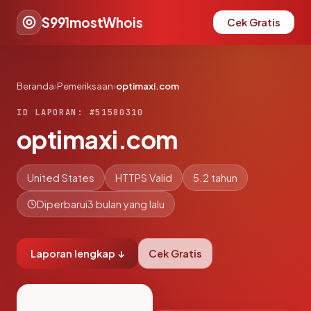
S991mostWhois
Cek Gratis
Beranda
›
Pemeriksaan
›
optimaxi.com
ID LAPORAN: #51580310
optimaxi.com
United States
HTTPS Valid
5.2 tahun
Diperbarui
3 bulan yang lalu
Laporan lengkap ↓
Cek Gratis