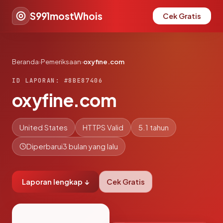
S991mostWhois
Cek Gratis
Beranda
›
Pemeriksaan
›
oxyfine.com
ID LAPORAN: #8BE87406
oxyfine.com
United States
HTTPS Valid
5.1 tahun
Diperbarui
3 bulan yang lalu
Laporan lengkap ↓
Cek Gratis