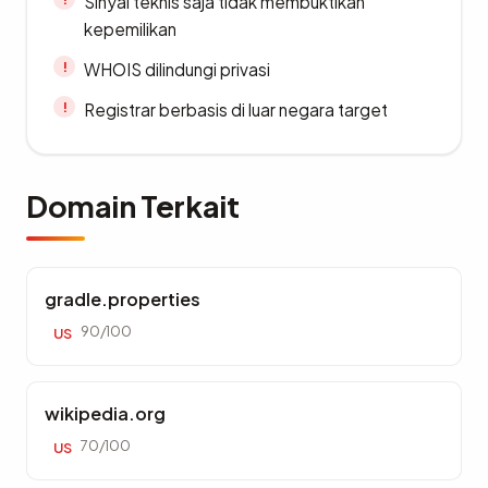
Sinyal teknis saja tidak membuktikan
kepemilikan
WHOIS dilindungi privasi
Registrar berbasis di luar negara target
Domain Terkait
gradle.properties
90/100
US
wikipedia.org
70/100
US