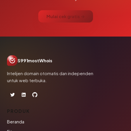
Mulai cek gratis →
S991mostWhois
Intelijen domain otomatis dan independen
untuk web terbuka.
PRODUK
Beranda