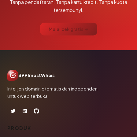
Tanpa pendaftaran. Tanpa kartu kredit. Tanpa kuota
tersembunyi.
Mulai cek gratis →
S991mostWhois
Intelijen domain otomatis dan independen
untuk web terbuka.
PRODUK