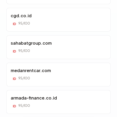
cgd.co.id
95/100
ID
sahabatgroup.com
95/100
ID
medanrentcar.com
95/100
ID
armada-finance.co.id
95/100
ID