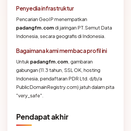
Penyedia infrastruktur
Pencarian GeoIP menempatkan
padangfm.com
di jaringan PT.Semut Data
Indonesia, secara geografis di Indonesia.
Bagaimana kami membaca profil ini
Untuk
padangfm.com
, gambaran
gabungan (11.3 tahun, SSL OK, hosting
Indonesia, pendaftaran PDR Ltd. d/b/a
PublicDomainRegistry.com) jatuh dalam pita
"very_safe".
Pendapat akhir