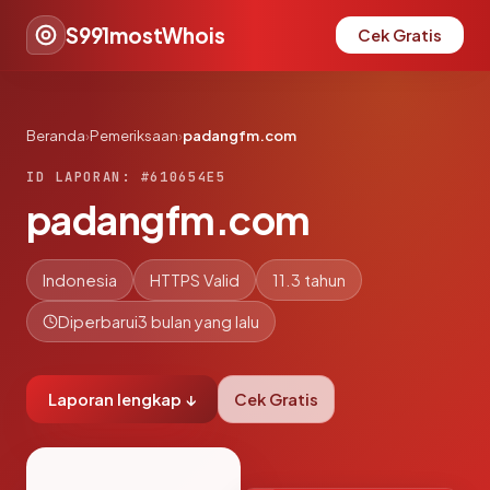
S991mostWhois
Cek Gratis
Beranda
›
Pemeriksaan
›
padangfm.com
ID LAPORAN: #610654E5
padangfm.com
Indonesia
HTTPS Valid
11.3 tahun
Diperbarui
3 bulan yang lalu
Laporan lengkap ↓
Cek Gratis