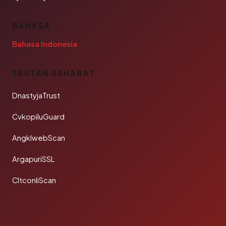
BAHASA
Bahasa Indonesia
TAUTAN SAHABAT
DnastyjaTrust
CvkopiluGuard
AngklwebScan
ArgapuriSSL
CltconliScan