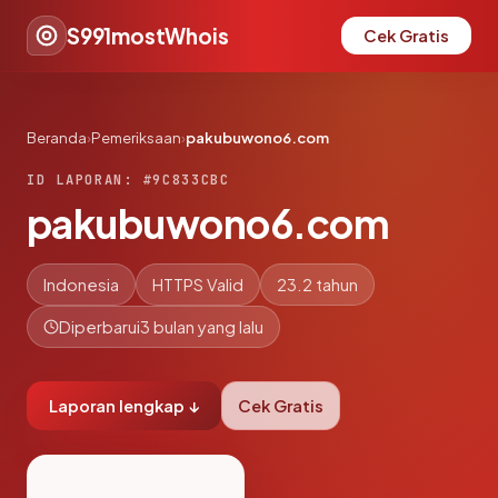
S991mostWhois
Cek Gratis
Beranda
›
Pemeriksaan
›
pakubuwono6.com
ID LAPORAN: #9C833CBC
pakubuwono6.com
Indonesia
HTTPS Valid
23.2 tahun
Diperbarui
3 bulan yang lalu
Laporan lengkap ↓
Cek Gratis