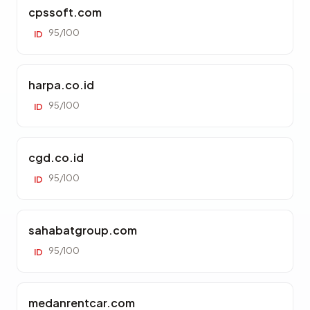
cpssoft.com
95/100
ID
harpa.co.id
95/100
ID
cgd.co.id
95/100
ID
sahabatgroup.com
95/100
ID
medanrentcar.com