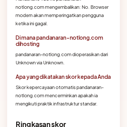
notlong.com mengembalikan: No. Browser
modern akan memperingatkan pengguna
ketika ini gagal.
Di mana pandanaran-notlong.com
dihosting
pandanaran-notlong.com dioperasikan dari
Unknown via Unknown.
Apa yang dikatakan skor kepada Anda
Skor kepercayaan otomatis pandanaran-
notlong.com mencerminkan apakah ia
mengikuti praktik infrastruktur standar.
Ringkasan skor