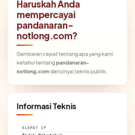
Haruskah Anda
mempercayai
pandanaran-
notlong.com?
Gambaran cepat tentang apa yang kami
ketahui tentang
pandanaran-
notlong.com
dari sinyal teknis publik.
Informasi Teknis
ALAMAT IP