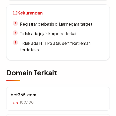
Kekurangan
Registrar berbasis di luar negara target
Tidak ada jejak korporat terkait
Tidak ada HTTPS atau sertifikat lemah
terdeteksi
Domain Terkait
bet365.com
100/100
GB