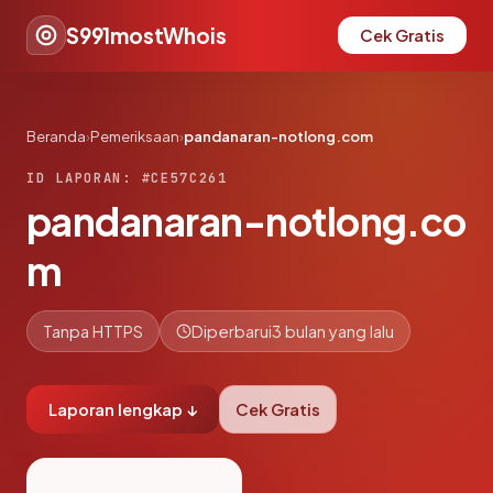
S991mostWhois
Cek Gratis
Beranda
›
Pemeriksaan
›
pandanaran-notlong.com
ID LAPORAN: #CE57C261
pandanaran-notlong.co
m
Tanpa HTTPS
Diperbarui
3 bulan yang lalu
Laporan lengkap ↓
Cek Gratis