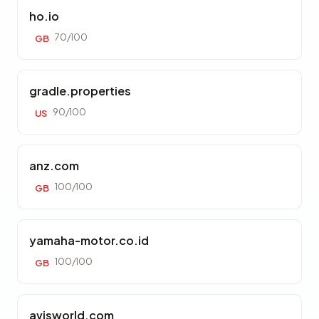
ho.io
70/100
GB
gradle.properties
90/100
US
anz.com
100/100
GB
yamaha-motor.co.id
100/100
GB
avisworld.com