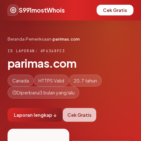
S991mostWhois
Cek Gratis
Beranda
›
Pemeriksaan
›
parimas.com
ID LAPORAN: #F6368FC3
parimas.com
Canada
HTTPS Valid
20.7 tahun
Diperbarui
3 bulan yang lalu
Laporan lengkap ↓
Cek Gratis