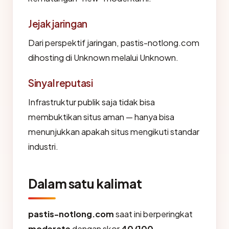
Jejak jaringan
Dari perspektif jaringan, pastis-notlong.com
dihosting di Unknown melalui Unknown.
Sinyal reputasi
Infrastruktur publik saja tidak bisa
membuktikan situs aman — hanya bisa
menunjukkan apakah situs mengikuti standar
industri.
Dalam satu kalimat
pastis-notlong.com
saat ini berperingkat
moderate
dengan skor
40/100
,