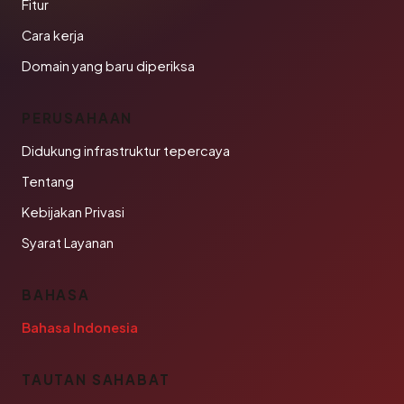
Fitur
Cara kerja
Domain yang baru diperiksa
PERUSAHAAN
Didukung infrastruktur tepercaya
Tentang
Kebijakan Privasi
Syarat Layanan
BAHASA
Bahasa Indonesia
TAUTAN SAHABAT