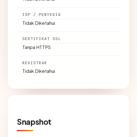
ISP / PENYEDIA
Tidak Diketahui
SERTIFIKAT SSL
Tanpa HTTPS
REGISTRAR
Tidak Diketahui
Snapshot