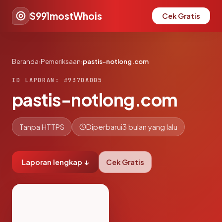
S991mostWhois
Cek Gratis
Beranda
›
Pemeriksaan
›
pastis-notlong.com
ID LAPORAN: #937DAD05
pastis-notlong.com
Tanpa HTTPS
Diperbarui
3 bulan yang lalu
Laporan lengkap ↓
Cek Gratis