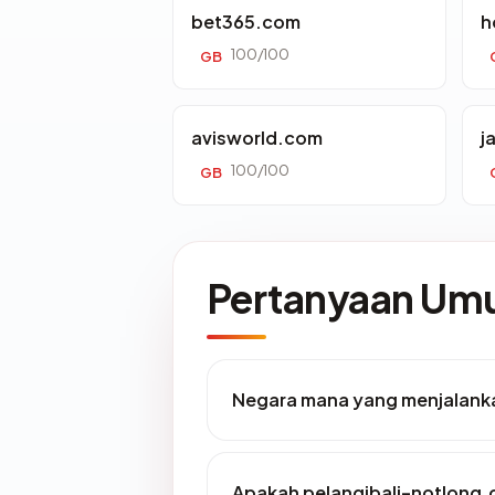
bet365.com
h
100/100
GB
avisworld.com
j
100/100
GB
Pertanyaan U
Negara mana yang menjalank
Apakah pelangibali-notlong.c