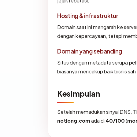
jejak reputasi.
Hosting & infrastruktur
Domain saat ini mengarah ke server
dengan kepercayaan, tetapi membe
Domain yang sebanding
Situs dengan metadata serupa
pel
biasanya mencakup baik bisnis sa
Kesimpulan
Setelah memadukan sinyal DNS, T
notlong.com
ada di
40/100
(
mod