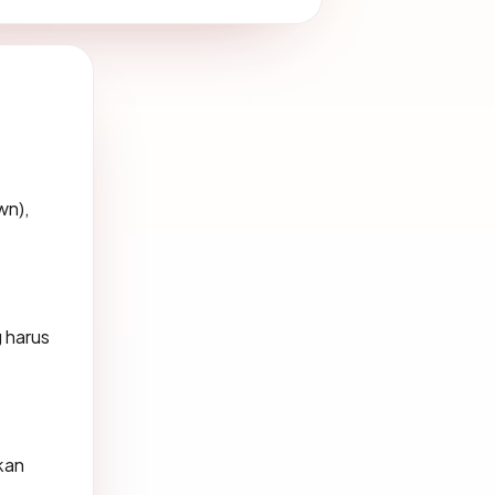
wn),
 harus
kan