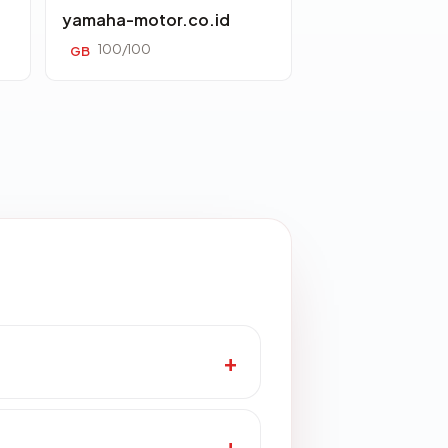
yamaha-motor.co.id
100/100
GB