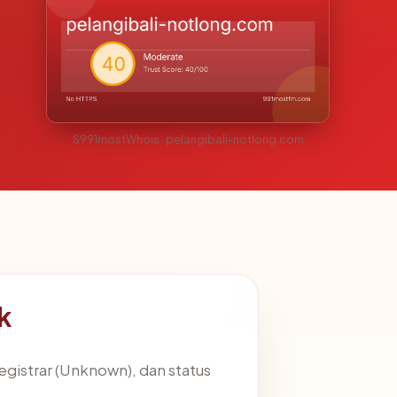
S991mostWhois · pelangibali-notlong.com
k
gistrar (Unknown), dan status