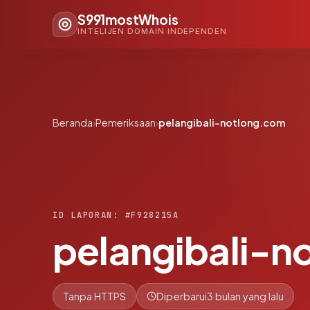
S991mostWhois
INTELIJEN DOMAIN INDEPENDEN
Beranda
›
Pemeriksaan
›
pelangibali-notlong.com
ID LAPORAN: #F928215A
pelangibali-n
Tanpa HTTPS
Diperbarui
3 bulan yang lalu