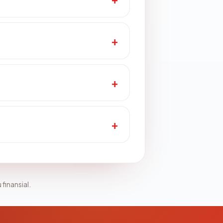
 finansial.