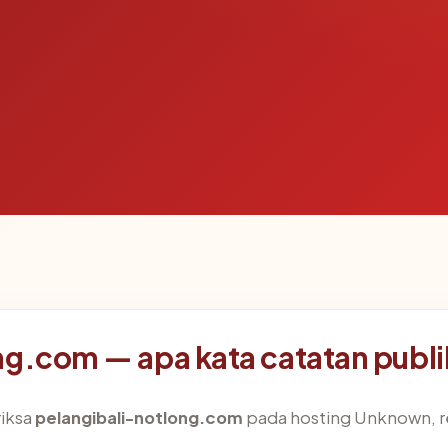
ng.com — apa kata catatan publi
iksa
pelangibali-notlong.com
pada hosting Unknown, re