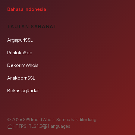
Bahasa Indonesia
TAUTAN SAHABAT
ArgapuriSSL
PitalokaSec
DekorintWhois
AnakbornSSL
BekasisqRadar
© 2026 S991mostWhois. Semua hak dilindungi.
HTTPS · TLS 1.3
1 languages