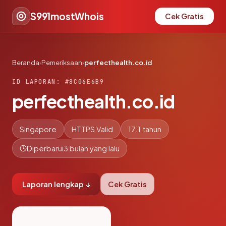
S991mostWhois
Cek Gratis
Beranda
›
Pemeriksaan
›
perfecthealth.co.id
ID LAPORAN: #8C06E6B9
perfecthealth.co.id
Singapore
HTTPS Valid
17.1 tahun
Diperbarui
3 bulan yang lalu
Laporan lengkap ↓
Cek Gratis